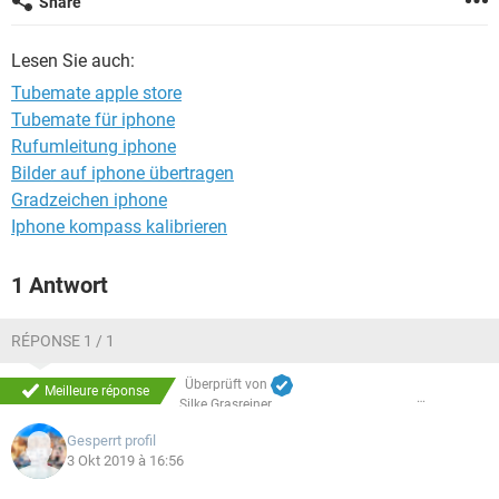
Share
FACEBOOK
HARDWARE
Lesen Sie auch:
Tubemate apple store
Tubemate für iphone
Rufumleitung iphone
Bilder auf iphone übertragen
Gradzeichen iphone
Iphone kompass kalibrieren
1 Antwort
RÉPONSE 1 / 1
Überprüft von
Meilleure réponse
Silke Grasreiner
Gesperrt profil
3 Okt 2019 à 16:56