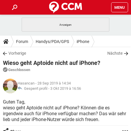
MENU
HOME
SPIELE
STREAMING
TIPPS & TRICKS
Forum
Handys/PDA/GPS
iPhone
ANDROID
IOS
SPIELE
STREAMING
DOWNLOADS
Vorherige
Nächste
WINDOWS 10
INSTAGRAM
ANDROID
IOS
Wieso geht Aptoide nicht auf iPhone?
WHATSAPP
SPIELE
TIKTOK
STREAMING
FORUM
WINDOWS 10
INSTAGRAM
Geschlossen
FACEBOOK
ANDROID
HARDWARE
IOS
WHATSAPP
SPIELE
TIKTOK
STREAMING
LEXIKON
WINDOWS 10
Hasancan
- 28 Sep 2019 à 14:34
INSTAGRAM
FACEBOOK
ANDROID
HARDWARE
IOS
Gesperrt profil -
3 Okt 2019 à 16:56
WHATSAPP
SPIELE
TIKTOK
STREAMING
WINDOWS 10
INSTAGRAM
Guten Tag,
FACEBOOK
ANDROID
HARDWARE
IOS
wieso geht Aptoide nicht auf iPhone? Können die es
WHATSAPP
TIKTOK
irgendwie auch für iPhone verfügbar machen? Das wär sehr
WINDOWS 10
INSTAGRAM
FACEBOOK
HARDWARE
lieb und jeder iPhone-Nutzer würde sich freuen.
WHATSAPP
TIKTOK