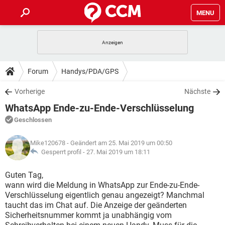
MENU
HOME
SPIELE
STREAMING
TIPPS & TRICKS
Forum
Handys/PDA/GPS
ANDROID
IOS
SPIELE
STREAMING
DOWNLOADS
Vorherige
Nächste
WINDOWS 10
INSTAGRAM
ANDROID
IOS
WhatsApp Ende-zu-Ende-Verschlüsselung
WHATSAPP
SPIELE
TIKTOK
STREAMING
FORUM
WINDOWS 10
INSTAGRAM
Geschlossen
FACEBOOK
ANDROID
HARDWARE
IOS
WHATSAPP
SPIELE
TIKTOK
STREAMING
LEXIKON
WINDOWS 10
Mike120678
- Geändert am 25. Mai 2019 um 00:50
INSTAGRAM
FACEBOOK
ANDROID
HARDWARE
IOS
Gesperrt profil -
27. Mai 2019 um 18:11
WHATSAPP
SPIELE
TIKTOK
STREAMING
WINDOWS 10
INSTAGRAM
Guten Tag,
FACEBOOK
ANDROID
HARDWARE
IOS
wann wird die Meldung in WhatsApp zur Ende-zu-Ende-
WHATSAPP
TIKTOK
Verschlüsselung eigentlich genau angezeigt? Manchmal
WINDOWS 10
INSTAGRAM
FACEBOOK
HARDWARE
taucht das im Chat auf. Die Anzeige der geänderten
WHATSAPP
TIKTOK
Sicherheitsnummer kommt ja unabhängig vom