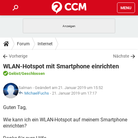
MENU
HOME
SPIELE
STREAMING
TIPPS & TRICKS
Forum
Internet
ANDROID
IOS
SPIELE
STREAMING
DOWNLOADS
Vorherige
Nächste
WINDOWS 10
INSTAGRAM
ANDROID
IOS
WLAN-Hotspot mit Smartphone einrichten
WHATSAPP
SPIELE
TIKTOK
STREAMING
FORUM
WINDOWS 10
INSTAGRAM
Gelöst
/Geschlossen
FACEBOOK
ANDROID
HARDWARE
IOS
WHATSAPP
SPIELE
TIKTOK
STREAMING
LEXIKON
WINDOWS 10
Salman
- Geändert am 21. Januar 2019 um 15:52
INSTAGRAM
FACEBOOK
ANDROID
HARDWARE
IOS
MichaelFuchs
-
21. Januar 2019 um 17:17
WHATSAPP
SPIELE
TIKTOK
STREAMING
WINDOWS 10
INSTAGRAM
Guten Tag,
FACEBOOK
ANDROID
HARDWARE
IOS
WHATSAPP
TIKTOK
Wie kann ich ein WLAN-Hotspot auf meinem Smartphone
WINDOWS 10
INSTAGRAM
FACEBOOK
HARDWARE
einrichten?
WHATSAPP
TIKTOK