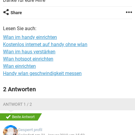
Danke für eure Hilfe
FACEBOOK
HARDWARE
Share
Lesen Sie auch:
Wlan im handy einrichten
Kostenlos internet auf handy ohne wlan
Wlan im haus verstärken
Wlan hotspot einrichten
Wlan einrichten
Handy wlan geschwindigkeit messen
2 Antworten
ANTWORT 1 / 2
Beste Antwort
Gesperrt profil