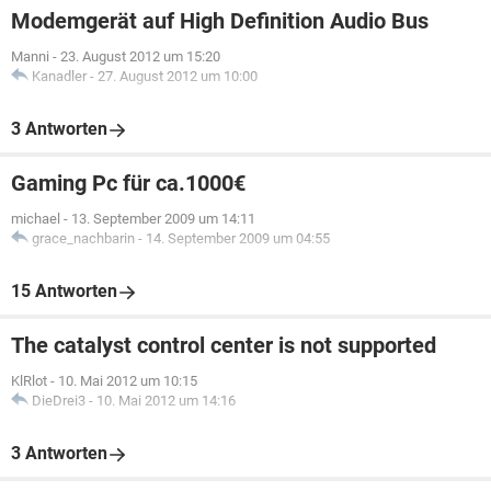
Modemgerät auf High Definition Audio Bus
Manni
-
23. August 2012 um 15:20
Kanadler
-
27. August 2012 um 10:00
3 Antworten
Gaming Pc für ca.1000€
michael
-
13. September 2009 um 14:11
grace_nachbarin
-
14. September 2009 um 04:55
15 Antworten
The catalyst control center is not supported
KlRlot
-
10. Mai 2012 um 10:15
DieDrei3
-
10. Mai 2012 um 14:16
3 Antworten