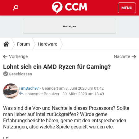
MENU
HOME
SPIELE
STREAMING
TIPPS & TRICKS
Forum
Hardware
ANDROID
IOS
SPIELE
STREAMING
DOWNLOADS
Vorherige
Nächste
WINDOWS 10
INSTAGRAM
ANDROID
IOS
Lohnt sich ein AMD Ryzen für Gaming?
WHATSAPP
SPIELE
TIKTOK
STREAMING
FORUM
WINDOWS 10
INSTAGRAM
Geschlossen
FACEBOOK
ANDROID
HARDWARE
IOS
WHATSAPP
SPIELE
TIKTOK
STREAMING
LEXIKON
WINDOWS 10
TimBach97
- Geändert am 3. Juni 2020 um 01:42
INSTAGRAM
FACEBOOK
ANDROID
HARDWARE
IOS
anonymer Benutzer -
30. März 2020 um 18:49
WHATSAPP
SPIELE
TIKTOK
STREAMING
WINDOWS 10
INSTAGRAM
Was sind die Vor- und Nachteile dieses Prozessors? Sollte
FACEBOOK
ANDROID
HARDWARE
IOS
man lieber auf Intel zurückgreifen? Würde gerne
WHATSAPP
TIKTOK
Erfahrungsberichte hören, gerne mit den entsprechenden
WINDOWS 10
INSTAGRAM
FACEBOOK
HARDWARE
Nutzungen, also welche Spiele gespielt werden etc.
WHATSAPP
TIKTOK