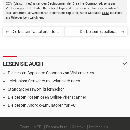
CCM
(
de.ccm.net
) unter den Bedingungen der
Creative Commons-Lizenz
zur
Verfügung gestellt. Unter Berücksichtigung der Lizenzvereinbarungen dürfen Sie
das Dokument verwenden, verändern und kopieren, wenn Sie dabei
CCM
deutlich
als Urheber kennzeichnen.
Die besten Tastaturen für
Die besten kabellosen
Videospiele
Ladegeräte
LESEN SIE AUCH
Die besten Apps zum Scannen von Visitenkarten
Telefunken fernseher mit wlan verbinden
Standardpasswort lg fernseher
Die besten kostenlosen Online-Virenscanner
Die besten Android-Emulatoren für PC
Team
AGB
Datenschutz
Kontakt
Impressum