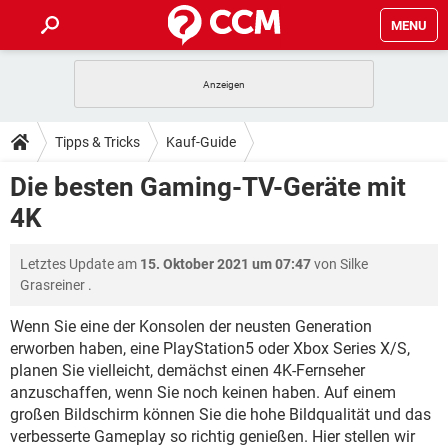
MENU
HOME
SPIELE
STREAMING
TIPPS & TRICKS
Tipps & Tricks
Kauf-Guide
ANDROID
IOS
SPIELE
STREAMING
DOWNLOADS
Die besten Gaming-TV-Geräte mit
WINDOWS 10
INSTAGRAM
ANDROID
IOS
4K
WHATSAPP
SPIELE
TIKTOK
STREAMING
FORUM
WINDOWS 10
INSTAGRAM
FACEBOOK
ANDROID
HARDWARE
IOS
Letztes Update am
15. Oktober 2021 um 07:47
von
Silke
WHATSAPP
SPIELE
TIKTOK
STREAMING
LEXIKON
WINDOWS 10
Grasreiner
.
INSTAGRAM
FACEBOOK
ANDROID
HARDWARE
IOS
WHATSAPP
SPIELE
TIKTOK
STREAMING
Wenn Sie eine der Konsolen der neusten Generation
WINDOWS 10
INSTAGRAM
erworben haben, eine PlayStation5 oder Xbox Series X/S,
FACEBOOK
ANDROID
HARDWARE
IOS
planen Sie vielleicht, demächst einen 4K-Fernseher
WHATSAPP
TIKTOK
WINDOWS 10
INSTAGRAM
anzuschaffen, wenn Sie noch keinen haben. Auf einem
FACEBOOK
HARDWARE
großen Bildschirm können Sie die hohe Bildqualität und das
WHATSAPP
TIKTOK
verbesserte Gameplay so richtig genießen. Hier stellen wir