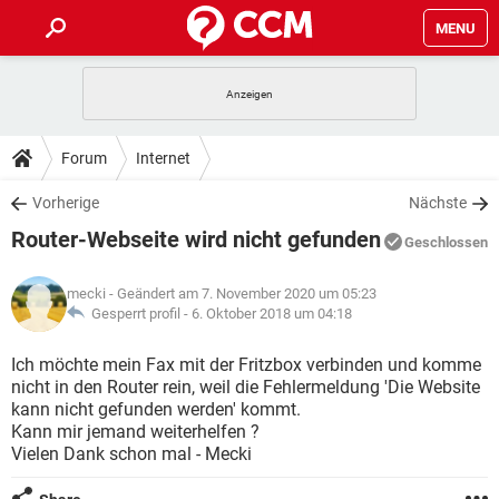
MENU
HOME
SPIELE
STREAMING
TIPPS & TRICKS
Forum
Internet
ANDROID
IOS
SPIELE
STREAMING
DOWNLOADS
Vorherige
Nächste
WINDOWS 10
INSTAGRAM
ANDROID
IOS
Router-Webseite wird nicht gefunden
WHATSAPP
SPIELE
TIKTOK
STREAMING
Geschlossen
FORUM
WINDOWS 10
INSTAGRAM
FACEBOOK
ANDROID
HARDWARE
IOS
mecki
- Geändert am 7. November 2020 um 05:23
WHATSAPP
SPIELE
TIKTOK
STREAMING
LEXIKON
Gesperrt profil -
6. Oktober 2018 um 04:18
WINDOWS 10
INSTAGRAM
FACEBOOK
ANDROID
HARDWARE
IOS
WHATSAPP
SPIELE
TIKTOK
STREAMING
Ich möchte mein Fax mit der Fritzbox verbinden und komme
WINDOWS 10
INSTAGRAM
nicht in den Router rein, weil die Fehlermeldung 'Die Website
FACEBOOK
ANDROID
HARDWARE
IOS
kann nicht gefunden werden' kommt.
WHATSAPP
TIKTOK
Kann mir jemand weiterhelfen ?
WINDOWS 10
INSTAGRAM
FACEBOOK
HARDWARE
Vielen Dank schon mal - Mecki
WHATSAPP
TIKTOK