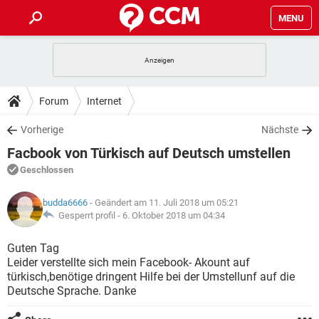
MENU
HOME
SPIELE
STREAMING
TIPPS & TRICKS
Forum
Internet
ANDROID
IOS
SPIELE
STREAMING
DOWNLOADS
Vorherige
Nächste
WINDOWS 10
INSTAGRAM
ANDROID
IOS
Facbook von Türkisch auf Deutsch umstellen
WHATSAPP
SPIELE
TIKTOK
STREAMING
FORUM
WINDOWS 10
INSTAGRAM
Geschlossen
FACEBOOK
ANDROID
HARDWARE
IOS
WHATSAPP
SPIELE
TIKTOK
STREAMING
LEXIKON
WINDOWS 10
budda6666
- Geändert am 11. Juli 2018 um 05:21
INSTAGRAM
FACEBOOK
ANDROID
HARDWARE
IOS
Gesperrt profil -
6. Oktober 2018 um 04:34
WHATSAPP
SPIELE
TIKTOK
STREAMING
WINDOWS 10
INSTAGRAM
Guten Tag
FACEBOOK
ANDROID
HARDWARE
IOS
Leider verstellte sich mein Facebook- Akount auf
WHATSAPP
TIKTOK
türkisch,benötige dringent Hilfe bei der Umstellunf auf die
WINDOWS 10
INSTAGRAM
FACEBOOK
HARDWARE
Deutsche Sprache. Danke
WHATSAPP
TIKTOK