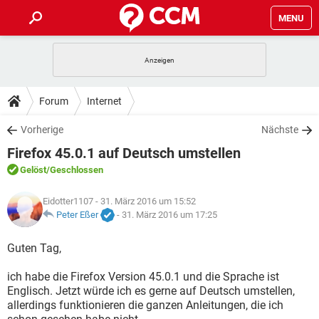
MENU
HOME
SPIELE
STREAMING
TIPPS & TRICKS
Forum
Internet
ANDROID
IOS
SPIELE
STREAMING
DOWNLOADS
Vorherige
Nächste
WINDOWS 10
INSTAGRAM
ANDROID
IOS
Firefox 45.0.1 auf Deutsch umstellen
WHATSAPP
SPIELE
TIKTOK
STREAMING
FORUM
WINDOWS 10
INSTAGRAM
Gelöst
/Geschlossen
FACEBOOK
ANDROID
HARDWARE
IOS
WHATSAPP
SPIELE
TIKTOK
STREAMING
LEXIKON
Eidotter1107
- 31. März 2016 um 15:52
WINDOWS 10
INSTAGRAM
FACEBOOK
ANDROID
HARDWARE
IOS
Peter Eßer
-
31. März 2016 um 17:25
WHATSAPP
SPIELE
TIKTOK
STREAMING
WINDOWS 10
INSTAGRAM
Guten Tag,
FACEBOOK
ANDROID
HARDWARE
IOS
WHATSAPP
TIKTOK
ich habe die Firefox Version 45.0.1 und die Sprache ist
WINDOWS 10
INSTAGRAM
FACEBOOK
HARDWARE
Englisch. Jetzt würde ich es gerne auf Deutsch umstellen,
WHATSAPP
TIKTOK
allerdings funktionieren die ganzen Anleitungen, die ich