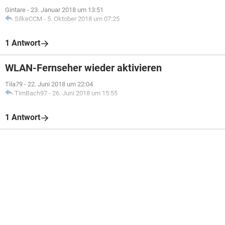
Gintare
-
23. Januar 2018 um 13:51
SilkeCCM
-
5. Oktober 2018 um 07:25
1 Antwort
WLAN-Fernseher wieder aktivieren
Tila79
-
22. Juni 2018 um 22:04
TimBach97
-
26. Juni 2018 um 15:55
1 Antwort