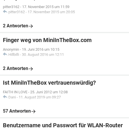
pitter3162
-
17. November 2015 um 11:59
pitter3162
-
17. November 2015 um 20:05
2 Antworten
Finger weg von MiniInTheBox.com
Anonymin
-
19. Juni 2016 um 10:15
Hillbilli
-
30. August 2016 um 12:11
2 Antworten
Ist MiniInTheBox vertrauenswürdig?
FAITH IN LOVE
-
25. Juni 2012 um 12:08
Dani
-
11. August 2019 um 09:27
57 Antworten
Benutzername und Passwort für WLAN-Router