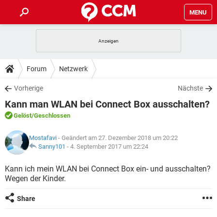
MENU
HOME
SPIELE
STREAMING
TIPPS & TRICKS
Forum
Netzwerk
ANDROID
IOS
SPIELE
STREAMING
DOWNLOADS
Vorherige
Nächste
WINDOWS 10
INSTAGRAM
ANDROID
IOS
Kann man WLAN bei Connect Box ausschalten?
WHATSAPP
SPIELE
TIKTOK
STREAMING
FORUM
WINDOWS 10
INSTAGRAM
Gelöst
/Geschlossen
FACEBOOK
ANDROID
HARDWARE
IOS
WHATSAPP
SPIELE
TIKTOK
STREAMING
LEXIKON
WINDOWS 10
Mostafavi
- Geändert am 27. Dezember 2018 um 20:22
INSTAGRAM
FACEBOOK
ANDROID
HARDWARE
IOS
Sanny101
-
4. September 2017 um 22:24
WHATSAPP
SPIELE
TIKTOK
STREAMING
WINDOWS 10
INSTAGRAM
Kann ich mein WLAN bei Connect Box ein- und ausschalten?
FACEBOOK
ANDROID
HARDWARE
IOS
Wegen der Kinder.
WHATSAPP
TIKTOK
WINDOWS 10
INSTAGRAM
FACEBOOK
HARDWARE
Share
WHATSAPP
TIKTOK