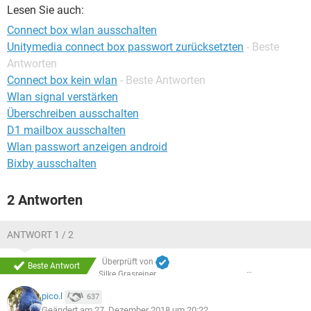
FACEBOOK
HARDWARE
Lesen Sie auch:
Connect box wlan ausschalten
Unitymedia connect box passwort zurücksetzten
- Beste
Antworten
Connect box kein wlan
- Beste Antworten
Wlan signal verstärken
Überschreiben ausschalten
D1 mailbox ausschalten
Wlan passwort anzeigen android
Bixby ausschalten
2 Antworten
ANTWORT 1 / 2
Überprüft von
Beste Antwort
Silke Grasreiner
pico.l
637
Geändert am 27. Dezember 2018 um 20:22