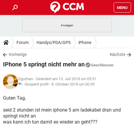
MENU
HOME
SPIELE
STREAMING
TIPPS & TRICKS
Forum
Handys/PDA/GPS
iPhone
ANDROID
IOS
SPIELE
STREAMING
DOWNLOADS
Vorherige
Nächste
WINDOWS 10
INSTAGRAM
ANDROID
IOS
IPhone 5 springt nicht mehr an
WHATSAPP
SPIELE
TIKTOK
STREAMING
Geschlossen
FORUM
WINDOWS 10
INSTAGRAM
FACEBOOK
ANDROID
HARDWARE
IOS
Oguzhan
- Geändert am 13. Juli 2018 um 05:51
WHATSAPP
SPIELE
TIKTOK
STREAMING
LEXIKON
Gesperrt profil -
8. Oktober 2018 um 00:39
WINDOWS 10
INSTAGRAM
FACEBOOK
ANDROID
HARDWARE
IOS
WHATSAPP
SPIELE
TIKTOK
STREAMING
Guten Tag,
WINDOWS 10
INSTAGRAM
FACEBOOK
ANDROID
HARDWARE
IOS
seid 2 stunden ist mein iphone 5 am ladekabel dran und
WHATSAPP
TIKTOK
springt nicht an
WINDOWS 10
INSTAGRAM
FACEBOOK
HARDWARE
was kann ich tun damit es wieder an geht???
WHATSAPP
TIKTOK