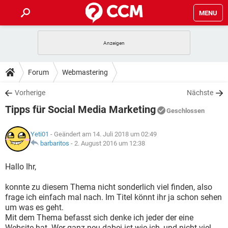
MENU
HOME
SPIELE
STREAMING
TIPPS & TRICKS
Forum
Webmastering
ANDROID
IOS
SPIELE
STREAMING
DOWNLOADS
Vorherige
Nächste
WINDOWS 10
INSTAGRAM
ANDROID
IOS
Tipps für Social Media Marketing
WHATSAPP
SPIELE
TIKTOK
STREAMING
Geschlossen
FORUM
WINDOWS 10
INSTAGRAM
FACEBOOK
ANDROID
HARDWARE
IOS
Yeti01
- Geändert am 14. Juli 2018 um 02:49
WHATSAPP
SPIELE
TIKTOK
STREAMING
LEXIKON
barbaritos
-
2. August 2016 um 12:38
WINDOWS 10
INSTAGRAM
FACEBOOK
ANDROID
HARDWARE
IOS
WHATSAPP
SPIELE
TIKTOK
STREAMING
Hallo Ihr,
WINDOWS 10
INSTAGRAM
FACEBOOK
ANDROID
HARDWARE
IOS
konnte zu diesem Thema nicht sonderlich viel finden, also
WHATSAPP
TIKTOK
frage ich einfach mal nach. Im Titel könnt ihr ja schon sehen
WINDOWS 10
INSTAGRAM
FACEBOOK
HARDWARE
um was es geht.
WHATSAPP
TIKTOK
Mit dem Thema befasst sich denke ich jeder der eine
Website hat. Wer ganz neu dabei ist wie ich, und nicht viel