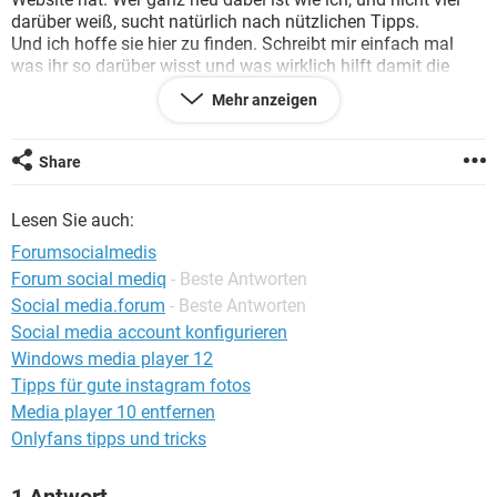
FACEBOOK
HARDWARE
darüber weiß, sucht natürlich nach nützlichen Tipps.
Und ich hoffe sie hier zu finden. Schreibt mir einfach mal
was ihr so darüber wisst und was wirklich hilft damit die
eigene Website mehr Besucher bekommt
Mehr anzeigen
Share
Lesen Sie auch:
Forumsocialmedis
Forum social mediq
- Beste Antworten
Social media.forum
- Beste Antworten
Social media account konfigurieren
Windows media player 12
Tipps für gute instagram fotos
Media player 10 entfernen
Onlyfans tipps und tricks