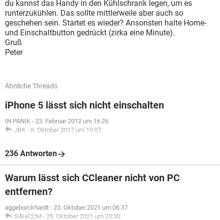
du kannst das Handy in den Kühlschrank legen, um es
runterzukühlen. Das sollte mittlerweile aber auch so
geschehen sein. Startet es wieder? Ansonsten halte Home-
und Einschaltbutton gedrückt (zirka eine Minute).
Gruß
Peter
Ähnliche Threads
iPhone 5 lässt sich nicht einschalten
IN PANIK
-
23. Februar 2012 um 16:26
JBK
-
8. Oktober 2017 um 10:07
236 Antworten
Warum lässt sich CCleaner nicht von PC
entfernen?
aggeburckhardt
-
23. Oktober 2021 um 06:37
SilkeCCM
-
25. Oktober 2021 um 23:30