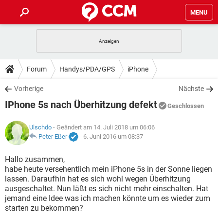
MENU
HOME
SPIELE
STREAMING
TIPPS & TRICKS
Forum
Handys/PDA/GPS
iPhone
ANDROID
IOS
SPIELE
STREAMING
DOWNLOADS
Vorherige
Nächste
WINDOWS 10
INSTAGRAM
ANDROID
IOS
IPhone 5s nach Überhitzung defekt
WHATSAPP
SPIELE
TIKTOK
STREAMING
Geschlossen
FORUM
WINDOWS 10
INSTAGRAM
FACEBOOK
ANDROID
HARDWARE
IOS
Ulschdo
- Geändert am 14. Juli 2018 um 06:06
WHATSAPP
SPIELE
TIKTOK
STREAMING
LEXIKON
Peter Eßer
-
6. Juni 2016 um 08:37
WINDOWS 10
INSTAGRAM
FACEBOOK
ANDROID
HARDWARE
IOS
WHATSAPP
SPIELE
TIKTOK
STREAMING
Hallo zusammen,
WINDOWS 10
INSTAGRAM
habe heute versehentlich mein iPhone 5s in der Sonne liegen
FACEBOOK
ANDROID
HARDWARE
IOS
lassen. Daraufhin hat es sich wohl wegen Überhitzung
WHATSAPP
TIKTOK
ausgeschaltet. Nun läßt es sich nicht mehr einschalten. Hat
WINDOWS 10
INSTAGRAM
FACEBOOK
HARDWARE
jemand eine Idee was ich machen könnte um es wieder zum
WHATSAPP
TIKTOK
starten zu bekommen?