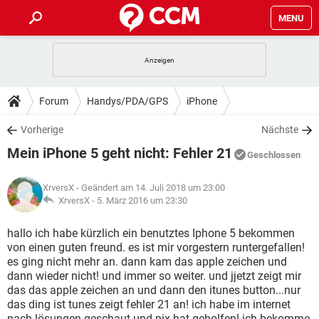
MENU
HOME
SPIELE
STREAMING
TIPPS & TRICKS
Forum
Handys/PDA/GPS
iPhone
ANDROID
IOS
SPIELE
STREAMING
DOWNLOADS
Vorherige
Nächste
WINDOWS 10
INSTAGRAM
ANDROID
IOS
Mein iPhone 5 geht nicht: Fehler 21
WHATSAPP
SPIELE
TIKTOK
STREAMING
Geschlossen
FORUM
WINDOWS 10
INSTAGRAM
FACEBOOK
ANDROID
HARDWARE
IOS
XrversX
- Geändert am 14. Juli 2018 um 23:00
WHATSAPP
SPIELE
TIKTOK
STREAMING
LEXIKON
XrversX -
5. März 2016 um 23:30
WINDOWS 10
INSTAGRAM
FACEBOOK
ANDROID
HARDWARE
IOS
WHATSAPP
SPIELE
TIKTOK
STREAMING
hallo ich habe kürzlich ein benutztes Iphone 5 bekommen
WINDOWS 10
INSTAGRAM
von einen guten freund. es ist mir vorgestern runtergefallen!
FACEBOOK
ANDROID
HARDWARE
IOS
es ging nicht mehr an. dann kam das apple zeichen und
WHATSAPP
TIKTOK
dann wieder nicht! und immer so weiter. und jjetzt zeigt mir
WINDOWS 10
INSTAGRAM
FACEBOOK
HARDWARE
das das apple zeichen an und dann den itunes button...nur
WHATSAPP
TIKTOK
das ding ist tunes zeigt fehler 21 an! ich habe im internet
nach lösungen geschaut und nix hat geholfen! ich bekomme