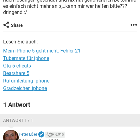
FACEBOOK
HARDWARE
es einfach nicht mehr an :(...kann mir wer helfen bitte???
dringend :/
Share
Lesen Sie auch:
Mein iPhone 5 geht nicht: Fehler 21
Tubemate für iphone
Gta 5 cheats
Bearshare 5
Rufumleitung iphone
Gradzeichen iphone
1 Antwort
ANTWORT 1 / 1
Peter Eßer
6.915