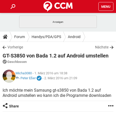
MENU
HOME
SPIELE
STREAMING
TIPPS & TRICKS
Forum
Handys/PDA/GPS
Android
ANDROID
IOS
SPIELE
STREAMING
DOWNLOADS
Vorherige
Nächste
WINDOWS 10
INSTAGRAM
ANDROID
IOS
GT-S3850 von Bada 1.2 auf Android umstellen
WHATSAPP
SPIELE
TIKTOK
STREAMING
FORUM
WINDOWS 10
INSTAGRAM
Geschlossen
FACEBOOK
ANDROID
HARDWARE
IOS
WHATSAPP
SPIELE
TIKTOK
STREAMING
LEXIKON
Micha3080
- 1. März 2016 um 18:38
WINDOWS 10
INSTAGRAM
FACEBOOK
ANDROID
HARDWARE
IOS
Peter Eßer
-
2. März 2016 um 21:09
WHATSAPP
SPIELE
TIKTOK
STREAMING
WINDOWS 10
INSTAGRAM
Ich möchte mein Samsung gt-s3850 von Bada 1.2 auf
FACEBOOK
ANDROID
HARDWARE
IOS
Android umstellen wo kann ich die Programme downloaden
WHATSAPP
TIKTOK
WINDOWS 10
INSTAGRAM
FACEBOOK
HARDWARE
Share
WHATSAPP
TIKTOK