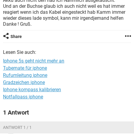
Akku auch nicht den hab ich Nähmlich ausgetauscht.
FACEBOOK
HARDWARE
Und an der Buchse glaub ich auch nicht weil es hat immer
reagiert wenn ich das Kabel eingesteckt hab Kamm immer
wieder dieses lade symbol, kann mir irgendjemand helfen
Danke ! Gruß.
Share
Lesen Sie auch:
Iphone 5s geht nicht mehr an
Tubemate für iphone
Rufumleitung iphone
Gradzeichen iphone
Iphone kompass kalibrieren
Notfallpass iphone
1 Antwort
ANTWORT 1 / 1