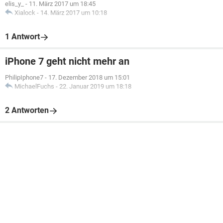
elis_y_
-
11. März 2017 um 18:45
Xialock
-
14. März 2017 um 10:18
1 Antwort
iPhone 7 geht nicht mehr an
PhilipIphone7
-
17. Dezember 2018 um 15:01
MichaelFuchs
-
22. Januar 2019 um 18:18
2 Antworten