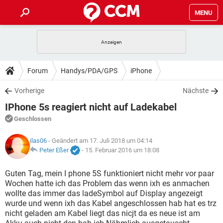
MENU
HOME
SPIELE
STREAMING
TIPPS & TRICKS
Forum
Handys/PDA/GPS
iPhone
ANDROID
IOS
SPIELE
STREAMING
DOWNLOADS
Vorherige
Nächste
WINDOWS 10
INSTAGRAM
ANDROID
IOS
IPhone 5s reagiert nicht auf Ladekabel
WHATSAPP
SPIELE
TIKTOK
STREAMING
FORUM
WINDOWS 10
INSTAGRAM
Geschlossen
FACEBOOK
ANDROID
HARDWARE
IOS
WHATSAPP
SPIELE
TIKTOK
STREAMING
LEXIKON
ilas06
- Geändert am 17. Juli 2018 um 04:14
WINDOWS 10
INSTAGRAM
FACEBOOK
ANDROID
HARDWARE
IOS
Peter Eßer
-
15. Februar 2016 um 18:08
WHATSAPP
SPIELE
TIKTOK
STREAMING
WINDOWS 10
INSTAGRAM
Guten Tag, mein I phone 5S funktioniert nicht mehr vor paar
FACEBOOK
ANDROID
HARDWARE
IOS
Wochen hatte ich das Problem das wenn ixh es anmachen
WHATSAPP
TIKTOK
wollte das immer das ladeSymbol auf Display angezeigt
WINDOWS 10
INSTAGRAM
FACEBOOK
HARDWARE
wurde und wenn ixh das Kabel angeschlossen hab hat es trz
WHATSAPP
TIKTOK
nicht geladen am Kabel liegt das nicjt da es neue ist am