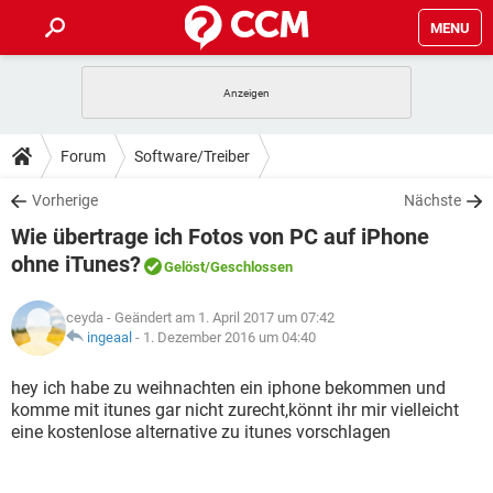
MENU
HOME
SPIELE
STREAMING
TIPPS & TRICKS
Forum
Software/Treiber
ANDROID
IOS
SPIELE
STREAMING
DOWNLOADS
Vorherige
Nächste
WINDOWS 10
INSTAGRAM
ANDROID
IOS
Wie übertrage ich Fotos von PC auf iPhone
WHATSAPP
SPIELE
TIKTOK
STREAMING
FORUM
WINDOWS 10
INSTAGRAM
ohne iTunes?
Gelöst
/Geschlossen
FACEBOOK
ANDROID
HARDWARE
IOS
WHATSAPP
SPIELE
TIKTOK
STREAMING
LEXIKON
WINDOWS 10
INSTAGRAM
ceyda
- Geändert am 1. April 2017 um 07:42
FACEBOOK
ANDROID
HARDWARE
IOS
ingeaal
-
1. Dezember 2016 um 04:40
WHATSAPP
SPIELE
TIKTOK
STREAMING
WINDOWS 10
INSTAGRAM
hey ich habe zu weihnachten ein iphone bekommen und
FACEBOOK
ANDROID
HARDWARE
IOS
WHATSAPP
TIKTOK
komme mit itunes gar nicht zurecht,könnt ihr mir vielleicht
WINDOWS 10
INSTAGRAM
eine kostenlose alternative zu itunes vorschlagen
FACEBOOK
HARDWARE
WHATSAPP
TIKTOK