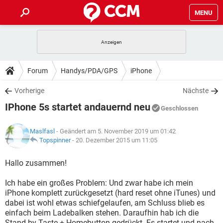
MENU
HOME
SPIELE
STREAMING
TIPPS & TRICKS
Forum
Handys/PDA/GPS
iPhone
ANDROID
IOS
SPIELE
STREAMING
DOWNLOADS
Vorherige
Nächste
WINDOWS 10
INSTAGRAM
ANDROID
IOS
IPhone 5s startet andauernd neu
WHATSAPP
SPIELE
TIKTOK
STREAMING
Geschlossen
FORUM
WINDOWS 10
INSTAGRAM
FACEBOOK
ANDROID
HARDWARE
IOS
Maslfasl
- Geändert am 5. November 2019 um 01:42
WHATSAPP
SPIELE
TIKTOK
STREAMING
LEXIKON
Topspinner
-
20. Dezember 2015 um 11:05
WINDOWS 10
INSTAGRAM
FACEBOOK
ANDROID
HARDWARE
IOS
WHATSAPP
SPIELE
TIKTOK
STREAMING
Hallo zusammen!
WINDOWS 10
INSTAGRAM
FACEBOOK
ANDROID
HARDWARE
IOS
Ich habe ein großes Problem: Und zwar habe ich mein
WHATSAPP
TIKTOK
iPhone komplett zurückgesetzt (hard reset ohne iTunes) und
WINDOWS 10
INSTAGRAM
FACEBOOK
HARDWARE
dabei ist wohl etwas schiefgelaufen, am Schluss blieb es
WHATSAPP
TIKTOK
einfach beim Ladebalken stehen. Daraufhin hab ich die
Stand-by-Taste + Homebutton gedrückt. Es startet und nach