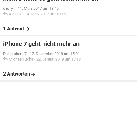
elis_y_
-
11. März 2017 um 18:45
Xialock
-
14. März 2017 um 10:18
1 Antwort
iPhone 7 geht nicht mehr an
PhilipIphone7
-
17. Dezember 2018 um 15:01
MichaelFuchs
-
22. Januar 2019 um 18:18
2 Antworten