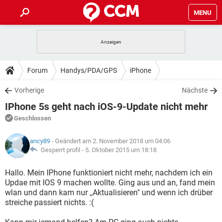
MENU
HOME
SPIELE
STREAMING
TIPPS & TRICKS
Forum
Handys/PDA/GPS
iPhone
ANDROID
IOS
SPIELE
STREAMING
DOWNLOADS
Vorherige
Nächste
WINDOWS 10
INSTAGRAM
ANDROID
IOS
IPhone 5s geht nach iOS-9-Update nicht mehr
WHATSAPP
SPIELE
TIKTOK
STREAMING
FORUM
WINDOWS 10
INSTAGRAM
Geschlossen
FACEBOOK
ANDROID
HARDWARE
IOS
WHATSAPP
SPIELE
TIKTOK
STREAMING
LEXIKON
WINDOWS 10
ancy89
- Geändert am 2. November 2018 um 04:06
INSTAGRAM
FACEBOOK
ANDROID
HARDWARE
IOS
Gesperrt profil -
5. Oktober 2015 um 18:18
WHATSAPP
SPIELE
TIKTOK
STREAMING
WINDOWS 10
INSTAGRAM
Hallo. Mein IPhone funktioniert nicht mehr, nachdem ich ein
FACEBOOK
ANDROID
HARDWARE
IOS
Updae mit IOS 9 machen wollte. Ging aus und an, fand mein
WHATSAPP
TIKTOK
wlan und dann kam nur ,,Aktualisieren" und wenn ich drüber
WINDOWS 10
INSTAGRAM
FACEBOOK
HARDWARE
streiche passiert nichts. :(
WHATSAPP
TIKTOK