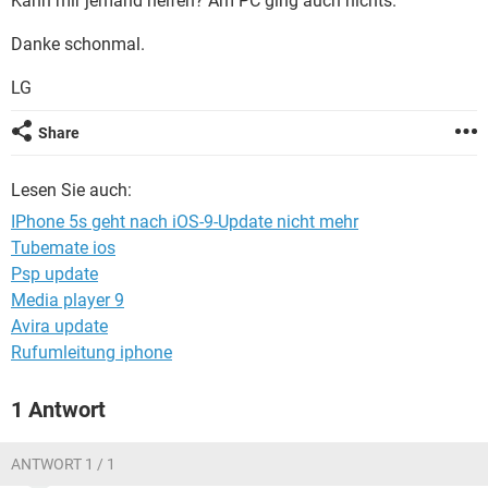
Kann mir jemand helfen? Am PC ging auch nichts.
FACEBOOK
HARDWARE
Danke schonmal.
LG
Share
Lesen Sie auch:
IPhone 5s geht nach iOS-9-Update nicht mehr
Tubemate ios
Psp update
Media player 9
Avira update
Rufumleitung iphone
1 Antwort
ANTWORT 1 / 1