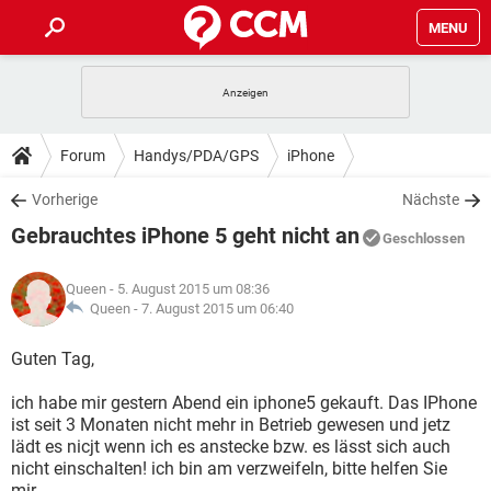
MENU
HOME
SPIELE
STREAMING
TIPPS & TRICKS
Forum
Handys/PDA/GPS
iPhone
ANDROID
IOS
SPIELE
STREAMING
DOWNLOADS
Vorherige
Nächste
WINDOWS 10
INSTAGRAM
ANDROID
IOS
Gebrauchtes iPhone 5 geht nicht an
WHATSAPP
SPIELE
TIKTOK
STREAMING
Geschlossen
FORUM
WINDOWS 10
INSTAGRAM
FACEBOOK
ANDROID
HARDWARE
IOS
Queen
- 5. August 2015 um 08:36
WHATSAPP
SPIELE
TIKTOK
STREAMING
LEXIKON
Queen -
7. August 2015 um 06:40
WINDOWS 10
INSTAGRAM
FACEBOOK
ANDROID
HARDWARE
IOS
WHATSAPP
SPIELE
TIKTOK
STREAMING
Guten Tag,
WINDOWS 10
INSTAGRAM
FACEBOOK
ANDROID
HARDWARE
IOS
ich habe mir gestern Abend ein iphone5 gekauft. Das IPhone
WHATSAPP
TIKTOK
ist seit 3 Monaten nicht mehr in Betrieb gewesen und jetz
WINDOWS 10
INSTAGRAM
FACEBOOK
HARDWARE
lädt es nicjt wenn ich es anstecke bzw. es lässt sich auch
WHATSAPP
TIKTOK
nicht einschalten! ich bin am verzweifeln, bitte helfen Sie
mir...