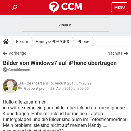
MENU
HOME
SPIELE
STREAMING
TIPPS & TRICKS
Forum
Handys/PDA/GPS
iPhone
ANDROID
IOS
SPIELE
STREAMING
DOWNLOADS
Vorherige
Nächste
WINDOWS 10
INSTAGRAM
ANDROID
IOS
Bilder von Windows7 auf iPhone übertragen
WHATSAPP
SPIELE
TIKTOK
STREAMING
FORUM
WINDOWS 10
INSTAGRAM
Geschlossen
FACEBOOK
ANDROID
HARDWARE
IOS
WHATSAPP
SPIELE
TIKTOK
STREAMING
LEXIKON
WINDOWS 10
Lea
- Geändert am 15. August 2018 um 23:29
INSTAGRAM
FACEBOOK
ANDROID
HARDWARE
IOS
Gesperrt profil -
28. April 2015 um 09:55
WHATSAPP
SPIELE
TIKTOK
STREAMING
WINDOWS 10
INSTAGRAM
Hallo alle zusammen,
FACEBOOK
ANDROID
HARDWARE
IOS
ich würde gerne ein paar bilder über icloud auf mein iphone
WHATSAPP
TIKTOK
4 übertragen. Habe mir icloud für meinen Laptop
WINDOWS 10
INSTAGRAM
FACEBOOK
HARDWARE
runtergeladen und die Bilder sind auch im Fotostreamordner.
WHATSAPP
TIKTOK
Mein problem: sie sind nicht auf meinem Handy ....