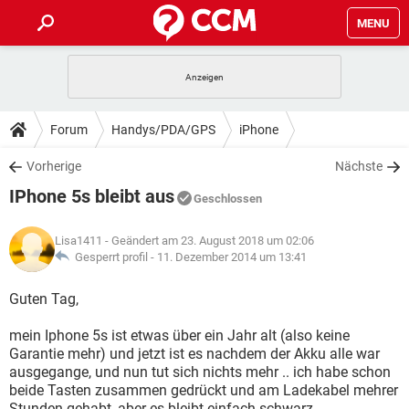
MENU
HOME
SPIELE
STREAMING
TIPPS & TRICKS
Forum
Handys/PDA/GPS
iPhone
ANDROID
IOS
SPIELE
STREAMING
DOWNLOADS
Vorherige
Nächste
WINDOWS 10
INSTAGRAM
ANDROID
IOS
IPhone 5s bleibt aus
WHATSAPP
SPIELE
TIKTOK
STREAMING
Geschlossen
FORUM
WINDOWS 10
INSTAGRAM
FACEBOOK
ANDROID
HARDWARE
IOS
Lisa1411
- Geändert am 23. August 2018 um 02:06
WHATSAPP
SPIELE
TIKTOK
STREAMING
LEXIKON
Gesperrt profil -
11. Dezember 2014 um 13:41
WINDOWS 10
INSTAGRAM
FACEBOOK
ANDROID
HARDWARE
IOS
WHATSAPP
SPIELE
TIKTOK
STREAMING
Guten Tag,
WINDOWS 10
INSTAGRAM
FACEBOOK
ANDROID
HARDWARE
IOS
mein Iphone 5s ist etwas über ein Jahr alt (also keine
WHATSAPP
TIKTOK
Garantie mehr) und jetzt ist es nachdem der Akku alle war
WINDOWS 10
INSTAGRAM
FACEBOOK
HARDWARE
ausgegange, und nun tut sich nichts mehr .. ich habe schon
WHATSAPP
TIKTOK
beide Tasten zusammen gedrückt und am Ladekabel mehrer
Stunden gehabt, aber es bleibt einfach schwarz ...