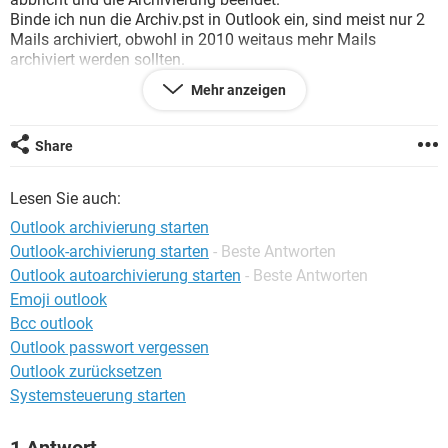
FACEBOOK
HARDWARE
Binde ich nun die Archiv.pst in Outlook ein, sind meist nur 2
Mails archiviert, obwohl in 2010 weitaus mehr Mails
archiviert werden sollten.
PS: Eine Fehlermeldung erscheint nicht, Outlook bricht
Mehr anzeigen
einfach die Archivierung ab und das wars. Wiegesagt in der
.pst sind dann nur wenige Mails archiviert.
Wisst ihr was ich da falsch mache oder woran das liegen
Share
könnte?
Lesen Sie auch:
Outlook archivierung starten
Outlook-archivierung starten
- Beste Antworten
Outlook autoarchivierung starten
- Beste Antworten
Emoji outlook
Bcc outlook
Outlook passwort vergessen
Outlook zurücksetzen
Systemsteuerung starten