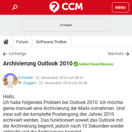
MENU
HOME
SPIELE
STREAMING
TIPPS & TRICKS
Forum
Software/Treiber
ANDROID
IOS
SPIELE
STREAMING
DOWNLOADS
Vorherige
Nächste
WINDOWS 10
INSTAGRAM
ANDROID
IOS
Archivierung Outlook 2010
WHATSAPP
SPIELE
TIKTOK
STREAMING
Gelöst
/Geschlossen
FORUM
WINDOWS 10
INSTAGRAM
FACEBOOK
ANDROID
HARDWARE
IOS
Schmidd
- 22. November 2014 um 08:31
WHATSAPP
SPIELE
TIKTOK
STREAMING
LEXIKON
Zieglerr
-
22. November 2014 um 20:56
WINDOWS 10
INSTAGRAM
FACEBOOK
ANDROID
HARDWARE
IOS
WHATSAPP
SPIELE
TIKTOK
STREAMING
Hallo,
WINDOWS 10
INSTAGRAM
ich habe folgendes Problem bei Outlook 2010. Ich möchte
FACEBOOK
ANDROID
HARDWARE
IOS
gerne manuell eine Archivierung der Mails vornehmen. Und
WHATSAPP
TIKTOK
zwar soll der komplette Posteingang des Jahres 2010
WINDOWS 10
INSTAGRAM
FACEBOOK
HARDWARE
archiviert werden. Das funktioniert soweit das Outlook mit
WHATSAPP
TIKTOK
der Archivierung beginnt, jedoch nach 10 Sekunden wieder
abbricht und die Archivierung beendet.