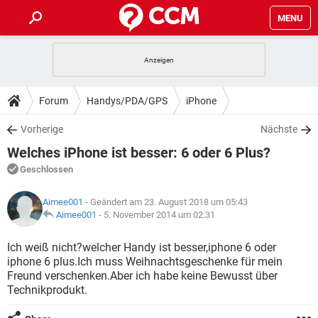
MENU
HOME
SPIELE
STREAMING
TIPPS & TRICKS
Forum
Handys/PDA/GPS
iPhone
ANDROID
IOS
SPIELE
STREAMING
DOWNLOADS
Vorherige
Nächste
WINDOWS 10
INSTAGRAM
ANDROID
IOS
Welches iPhone ist besser: 6 oder 6 Plus?
WHATSAPP
SPIELE
TIKTOK
STREAMING
FORUM
WINDOWS 10
INSTAGRAM
Geschlossen
FACEBOOK
ANDROID
HARDWARE
IOS
WHATSAPP
SPIELE
TIKTOK
STREAMING
LEXIKON
WINDOWS 10
Aimee001
- Geändert am 23. August 2018 um 05:43
INSTAGRAM
FACEBOOK
ANDROID
HARDWARE
IOS
Aimee001
-
5. November 2014 um 02:31
WHATSAPP
SPIELE
TIKTOK
STREAMING
WINDOWS 10
INSTAGRAM
Ich weiß nicht?welcher Handy ist besser,iphone 6 oder
FACEBOOK
ANDROID
HARDWARE
IOS
iphone 6 plus.Ich muss Weihnachtsgeschenke für mein
WHATSAPP
TIKTOK
Freund verschenken.Aber ich habe keine Bewusst über
WINDOWS 10
INSTAGRAM
FACEBOOK
HARDWARE
Technikprodukt.
WHATSAPP
TIKTOK