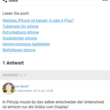
Share
FACEBOOK
HARDWARE
Lesen Sie auch:
Welches iPhone ist besser: 6 oder 6 Plus?
Tubemate für iphone
Rufumleitung iphone
Gradzeichen iphone
Iphone kompass kalibrieren
Notfallpass iphone
1 Antwort
ANTWORT 1 / 1
Ger-BeatZ
4. November 2014 um 12:48
In Prinzip musst du das selber entscheiden der Unterschied
ist einfach nur die Größe vom Display!