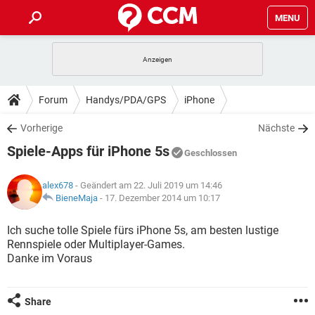
MENU
HOME
SPIELE
STREAMING
TIPPS & TRICKS
Forum
Handys/PDA/GPS
iPhone
ANDROID
IOS
SPIELE
STREAMING
DOWNLOADS
Vorherige
Nächste
WINDOWS 10
INSTAGRAM
ANDROID
IOS
Spiele-Apps für iPhone 5s
WHATSAPP
SPIELE
TIKTOK
STREAMING
Geschlossen
FORUM
WINDOWS 10
INSTAGRAM
FACEBOOK
ANDROID
HARDWARE
IOS
alex678
- Geändert am 22. Juli 2019 um 14:46
WHATSAPP
SPIELE
TIKTOK
STREAMING
LEXIKON
BieneMaja
-
17. Dezember 2014 um 10:17
WINDOWS 10
INSTAGRAM
FACEBOOK
ANDROID
HARDWARE
IOS
WHATSAPP
SPIELE
TIKTOK
STREAMING
Ich suche tolle Spiele fürs iPhone 5s, am besten lustige
WINDOWS 10
INSTAGRAM
Rennspiele oder Multiplayer-Games.
FACEBOOK
ANDROID
HARDWARE
IOS
Danke im Voraus
WHATSAPP
TIKTOK
WINDOWS 10
INSTAGRAM
FACEBOOK
HARDWARE
WHATSAPP
TIKTOK
Share