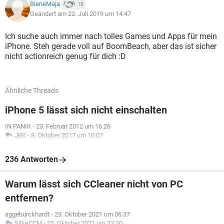
BieneMaja
18
Geändert am 22. Juli 2019 um 14:47
Ich suche auch immer nach tolles Games und Apps für mein
iPhone. Steh gerade voll auf BoomBeach, aber das ist sicher
nicht actionreich genug für dich :D
Ähnliche Threads
iPhone 5 lässt sich nicht einschalten
IN PANIK
-
23. Februar 2012 um 16:26
JBK
-
8. Oktober 2017 um 10:07
236 Antworten
Warum lässt sich CCleaner nicht von PC
entfernen?
aggeburckhardt
-
23. Oktober 2021 um 06:37
SilkeCCM
-
25. Oktober 2021 um 23:30