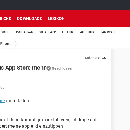
TRICKS
DOWNLOADS
LEXIKON
OWS 10
INSTAGRAM
WHATSAPP
TIKTOK
FACEBOOK
HARDWARE
iPhone
Nächste
us App Store mehr
Geschlossen
:06
ore
runterladen
darauf dann kommt grün installieren, ich tippe auf
dert meine apple id einzutippen