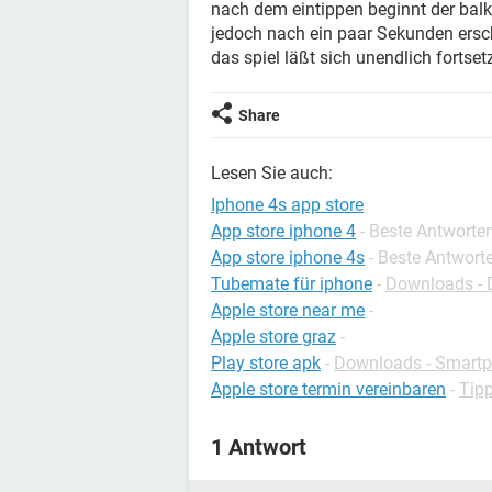
nach dem eintippen beginnt der balk
jedoch nach ein paar Sekunden ersch
das spiel läßt sich unendlich fortset
Share
Lesen Sie auch:
Iphone 4s app store
App store iphone 4
- Beste Antworte
App store iphone 4s
- Beste Antwort
Tubemate für iphone
-
Downloads - 
Apple store near me
-
Apple store graz
-
Play store apk
-
Downloads - Smart
Apple store termin vereinbaren
-
Tip
1 Antwort