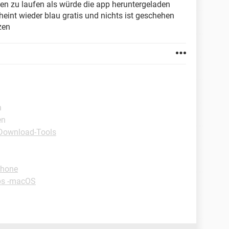
en zu laufen als würde die app heruntergeladen
eint wieder blau gratis und nichts ist geschehen
zen
n
en
Download-Tools
phone
ps -macOS