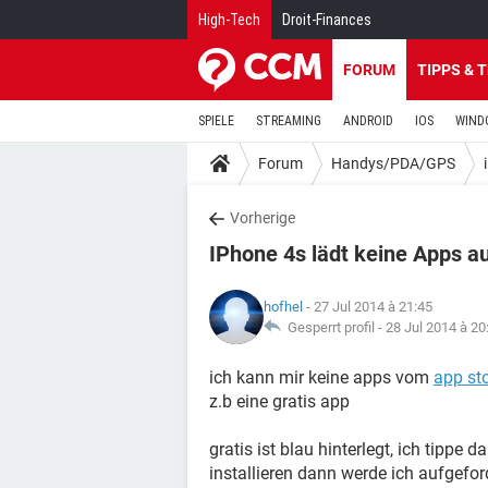
High-Tech
Droit-Finances
FORUM
TIPPS & 
SPIELE
STREAMING
ANDROID
IOS
WIND
Forum
Handys/PDA/GPS
Vorherige
IPhone 4s lädt keine Apps a
hofhel
- 27 Jul 2014 à 21:45
Gesperrt profil -
28 Jul 2014 à 20
ich kann mir keine apps vom
app st
z.b eine gratis app
gratis ist blau hinterlegt, ich tippe 
installieren dann werde ich aufgefor