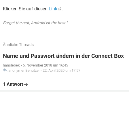
Klicken Sie auf diesen
Link
.
Forget the rest, Android ist the best !
Ähnliche Threads
Name und Passwort ändern in der Connect Box
hanslebek
-
5. November 2018 um 16:45
anonymer Benutzer
-
22. April 2020 um 17:57
1 Antwort