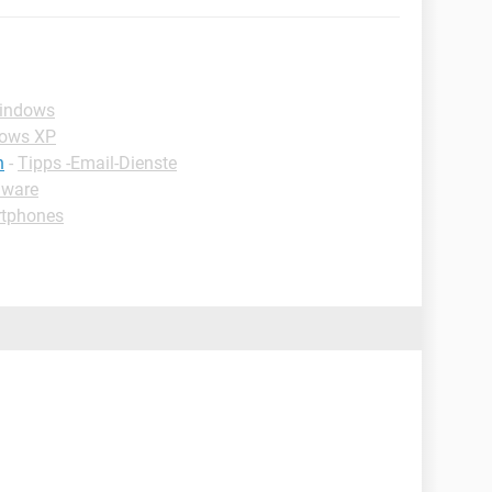
Windows
dows XP
n
-
Tipps -Email-Dienste
dware
rtphones