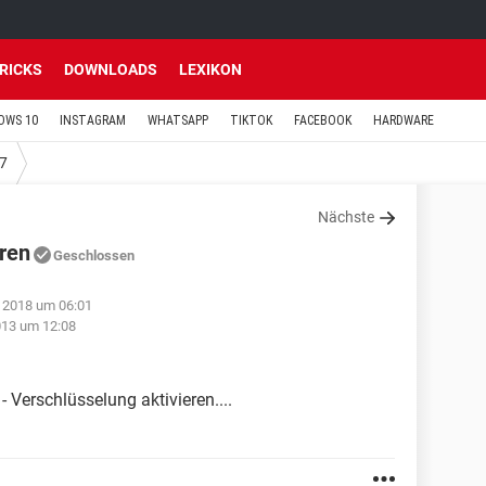
TRICKS
DOWNLOADS
LEXIKON
OWS 10
INSTAGRAM
WHATSAPP
TIKTOK
FACEBOOK
HARDWARE
7
Nächste
ren
Geschlossen
 2018 um 06:01
013 um 12:08
Verschlüsselung aktivieren....