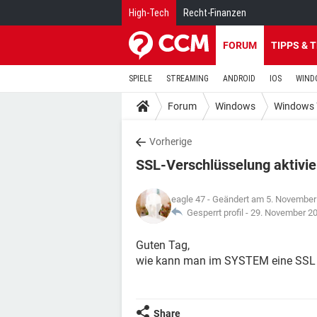
High-Tech
Recht-Finanzen
FORUM
TIPPS & 
SPIELE
STREAMING
ANDROID
IOS
WIND
Forum
Windows
Windows 
Vorherige
SSL-Verschlüsselung aktivie
eagle 47
- Geändert am 5. November
Gesperrt profil -
29. November 2
Guten Tag,
wie kann man im SYSTEM eine SSL - 
Share