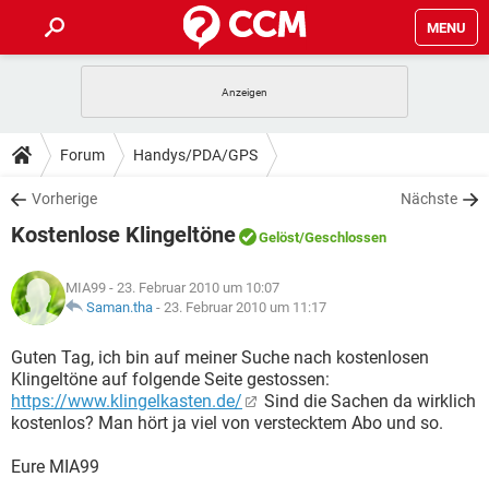
MENU
HOME
SPIELE
STREAMING
TIPPS & TRICKS
Forum
Handys/PDA/GPS
ANDROID
IOS
SPIELE
STREAMING
DOWNLOADS
Vorherige
Nächste
WINDOWS 10
INSTAGRAM
ANDROID
IOS
Kostenlose Klingeltöne
WHATSAPP
SPIELE
TIKTOK
STREAMING
Gelöst
/Geschlossen
FORUM
WINDOWS 10
INSTAGRAM
FACEBOOK
ANDROID
HARDWARE
IOS
MIA99
- 23. Februar 2010 um 10:07
WHATSAPP
SPIELE
TIKTOK
STREAMING
LEXIKON
Saman.tha
-
23. Februar 2010 um 11:17
WINDOWS 10
INSTAGRAM
FACEBOOK
ANDROID
HARDWARE
IOS
WHATSAPP
SPIELE
TIKTOK
STREAMING
Guten Tag, ich bin auf meiner Suche nach kostenlosen
WINDOWS 10
INSTAGRAM
Klingeltöne auf folgende Seite gestossen:
FACEBOOK
ANDROID
HARDWARE
IOS
https://www.klingelkasten.de/
Sind die Sachen da wirklich
WHATSAPP
TIKTOK
kostenlos? Man hört ja viel von verstecktem Abo und so.
WINDOWS 10
INSTAGRAM
FACEBOOK
HARDWARE
WHATSAPP
TIKTOK
Eure MIA99