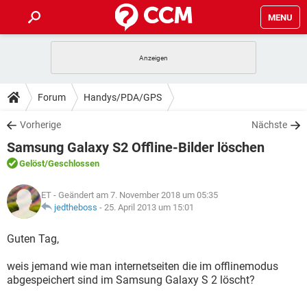
MENU
HOME
SPIELE
STREAMING
TIPPS & TRICKS
Forum
Handys/PDA/GPS
ANDROID
IOS
SPIELE
STREAMING
DOWNLOADS
Vorherige
Nächste
WINDOWS 10
INSTAGRAM
ANDROID
IOS
Samsung Galaxy S2 Offline-Bilder löschen
WHATSAPP
SPIELE
TIKTOK
STREAMING
FORUM
WINDOWS 10
INSTAGRAM
Gelöst
/Geschlossen
FACEBOOK
ANDROID
HARDWARE
IOS
WHATSAPP
SPIELE
TIKTOK
STREAMING
LEXIKON
WINDOWS 10
ET
- Geändert am 7. November 2018 um 05:35
INSTAGRAM
FACEBOOK
ANDROID
HARDWARE
IOS
jedtheboss
-
25. April 2013 um 15:01
WHATSAPP
SPIELE
TIKTOK
STREAMING
WINDOWS 10
INSTAGRAM
Guten Tag,
FACEBOOK
ANDROID
HARDWARE
IOS
WHATSAPP
TIKTOK
weis jemand wie man internetseiten die im offlinemodus
WINDOWS 10
INSTAGRAM
FACEBOOK
HARDWARE
abgespeichert sind im Samsung Galaxy S 2 löscht?
WHATSAPP
TIKTOK