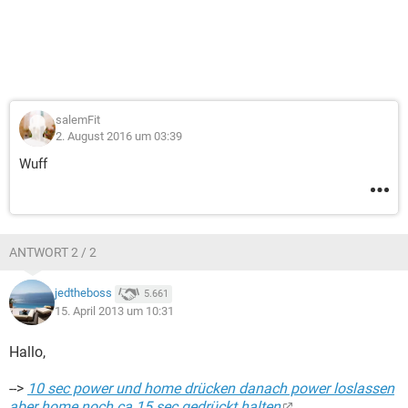
salemFit
2. August 2016 um 03:39
Wuff
ANTWORT 2 / 2
jedtheboss
5.661
15. April 2013 um 10:31
Hallo,
-->
10 sec power und home drücken danach power loslassen
aber home noch ca.15 sec gedrückt halten