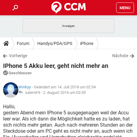
MENU
HOME
SPIELE
STREAMING
TIPPS & TRICKS
Forum
Handys/PDA/GPS
iPhone
ANDROID
IOS
SPIELE
STREAMING
DOWNLOADS
Vorherige
Nächste
WINDOWS 10
INSTAGRAM
ANDROID
IOS
IPhone 5 Akku leer, geht nicht mehr an
WHATSAPP
SPIELE
TIKTOK
STREAMING
FORUM
WINDOWS 10
INSTAGRAM
Geschlossen
FACEBOOK
ANDROID
HARDWARE
IOS
WHATSAPP
SPIELE
TIKTOK
STREAMING
LEXIKON
WINDOWS 10
Winkyy
- Geändert am 14. Juli 2018 um 02:54
INSTAGRAM
FACEBOOK
ANDROID
HARDWARE
IOS
salemFit -
2. August 2016 um 03:39
WHATSAPP
SPIELE
TIKTOK
STREAMING
WINDOWS 10
INSTAGRAM
Hallo,
FACEBOOK
ANDROID
HARDWARE
IOS
gestern Abend mein IPhone 5 ausgegenagen weil der Accu
WHATSAPP
TIKTOK
leer war. Als ich dann die Möglichkeit hatte es zu laden, hat
WINDOWS 10
INSTAGRAM
FACEBOOK
HARDWARE
sich nichts mehr getan. Auch nach mehreren Stunden an der
WHATSAPP
TIKTOK
Steckdose oder am PC geht es nicht mehr an, auch wenn ich