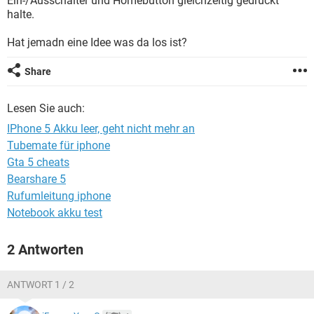
Ein-/Ausschalter und Homebutton gleichzeitig gedrückt
FACEBOOK
HARDWARE
halte.
Hat jemadn eine Idee was da los ist?
Share
Lesen Sie auch:
IPhone 5 Akku leer, geht nicht mehr an
Tubemate für iphone
Gta 5 cheats
Bearshare 5
Rufumleitung iphone
Notebook akku test
2 Antworten
ANTWORT 1 / 2