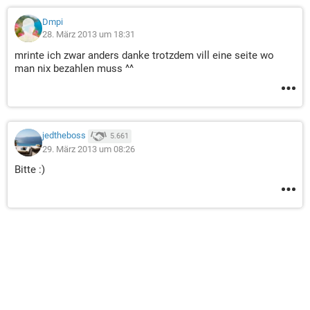
Dmpi
28. März 2013 um 18:31
mrinte ich zwar anders danke trotzdem vill eine seite wo
man nix bezahlen muss ^^
jedtheboss
5.661
29. März 2013 um 08:26
Bitte :)