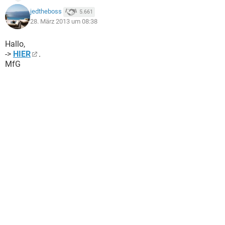
jedtheboss
5.661
28. März 2013 um 08:38
Hallo,
->
HIER
.
MfG