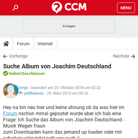
MENU
HOME
SPIELE
STREAMING
TIPPS & TRICKS
Forum
Internet
ANDROID
IOS
SPIELE
STREAMING
DOWNLOADS
Vorherige
Nächste
WINDOWS 10
INSTAGRAM
ANDROID
IOS
Suche Album von Joachim Deutschland
WHATSAPP
SPIELE
TIKTOK
STREAMING
FORUM
WINDOWS 10
INSTAGRAM
Gelöst
/Geschlossen
FACEBOOK
ANDROID
HARDWARE
IOS
WHATSAPP
SPIELE
TIKTOK
STREAMING
LEXIKON
WINDOWS 10
Dmpi
- Geändert am 23. Oktober 2018 um 02:32
INSTAGRAM
FACEBOOK
ANDROID
HARDWARE
IOS
jedtheboss
-
29. März 2013 um 08:26
WHATSAPP
SPIELE
TIKTOK
STREAMING
WINDOWS 10
INSTAGRAM
Hey na bin neu hier und keine ahnung ob da was hier im
FACEBOOK
ANDROID
HARDWARE
IOS
Forum
nschon mmal gepostet wurde aber ich hab eine
WHATSAPP
TIKTOK
Frage: Ich Suche das Album von Joachim Deutschland -
WINDOWS 10
INSTAGRAM
FACEBOOK
HARDWARE
Musik Wegen fraun
WHATSAPP
TIKTOK
zum Downloaden kann das jemand up loaden oder mir