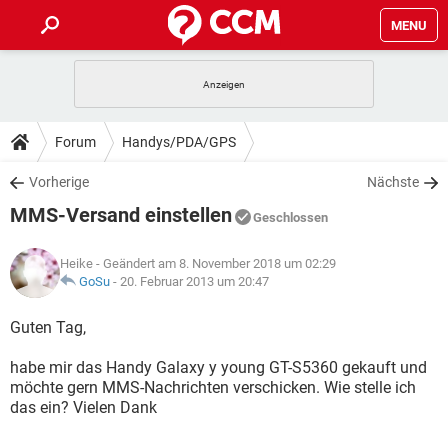
MENU
HOME
SPIELE
STREAMING
TIPPS & TRICKS
Forum
Handys/PDA/GPS
ANDROID
IOS
SPIELE
STREAMING
DOWNLOADS
Vorherige
Nächste
WINDOWS 10
INSTAGRAM
ANDROID
IOS
MMS-Versand einstellen
WHATSAPP
SPIELE
TIKTOK
STREAMING
Geschlossen
FORUM
WINDOWS 10
INSTAGRAM
FACEBOOK
ANDROID
HARDWARE
IOS
Heike
- Geändert am 8. November 2018 um 02:29
WHATSAPP
SPIELE
TIKTOK
STREAMING
LEXIKON
GoSu
-
20. Februar 2013 um 20:47
WINDOWS 10
INSTAGRAM
FACEBOOK
ANDROID
HARDWARE
IOS
WHATSAPP
SPIELE
TIKTOK
STREAMING
Guten Tag,
WINDOWS 10
INSTAGRAM
FACEBOOK
ANDROID
HARDWARE
IOS
habe mir das Handy Galaxy y young GT-S5360 gekauft und
WHATSAPP
TIKTOK
möchte gern MMS-Nachrichten verschicken. Wie stelle ich
WINDOWS 10
INSTAGRAM
FACEBOOK
HARDWARE
das ein? Vielen Dank
WHATSAPP
TIKTOK