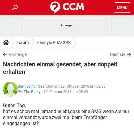
MENU
HOME
SPIELE
STREAMING
TIPPS & TRICKS
Forum
Handys/PDA/GPS
ANDROID
IOS
SPIELE
STREAMING
DOWNLOADS
Vorherige
Nächste
WINDOWS 10
INSTAGRAM
ANDROID
IOS
Nachrichten einmal gesendet, aber doppelt
WHATSAPP
SPIELE
TIKTOK
STREAMING
FORUM
WINDOWS 10
INSTAGRAM
erhalten
FACEBOOK
ANDROID
HARDWARE
IOS
WHATSAPP
SPIELE
TIKTOK
STREAMING
LEXIKON
WINDOWS 10
INSTAGRAM
demipoint
- Geändert am 23. Oktober 2018 um 02:38
FACEBOOK
ANDROID
HARDWARE
IOS
The Ricky
-
19. Februar 2013 um 08:49
WHATSAPP
SPIELE
TIKTOK
STREAMING
WINDOWS 10
INSTAGRAM
Guten Tag,
FACEBOOK
ANDROID
HARDWARE
IOS
WHATSAPP
TIKTOK
hat es schon mal jemand erlebt,dass eine SMS wenn sie nur
WINDOWS 10
INSTAGRAM
einmal versandt wurde,zwei mal beim Empfänger
FACEBOOK
HARDWARE
eingegangen ist?
WHATSAPP
TIKTOK