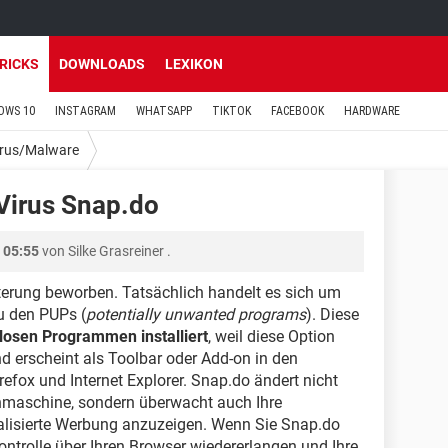
TRICKS
DOWNLOADS
LEXIKON
OWS 10
INSTAGRAM
WHATSAPP
TIKTOK
FACEBOOK
HARDWARE
irus/Malware
 Virus Snap.do
 05:55
von
Silke Grasreiner
.
iterung beworben. Tatsächlich handelt es sich um
u den PUPs (
potentially unwanted programs
). Diese
osen Programmen installiert
, weil diese Option
nd erscheint als Toolbar oder Add-on in den
efox und Internet Explorer. Snap.do ändert nicht
chmaschine, sondern überwacht auch Ihre
nalisierte Werbung anzuzeigen. Wenn Sie Snap.do
Kontrolle über Ihren Browser wiedererlangen und Ihre