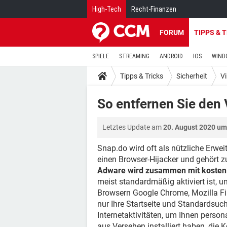
High-Tech
Recht-Finanzen
FORUM
TIPPS & 
SPIELE
STREAMING
ANDROID
IOS
WIND
Tipps & Tricks
Sicherheit
V
So entfernen Sie den
Letztes Update am
20. August 2020 um
Snap.do wird oft als nützliche Erwe
einen Browser-Hijacker und gehört z
Adware wird zusammen mit kostenl
meist standardmäßig aktiviert ist, u
Browsern Google Chrome, Mozilla Fir
nur Ihre Startseite und Standardsu
Internetaktivitäten, um Ihnen perso
aus Versehen installiert haben, die 