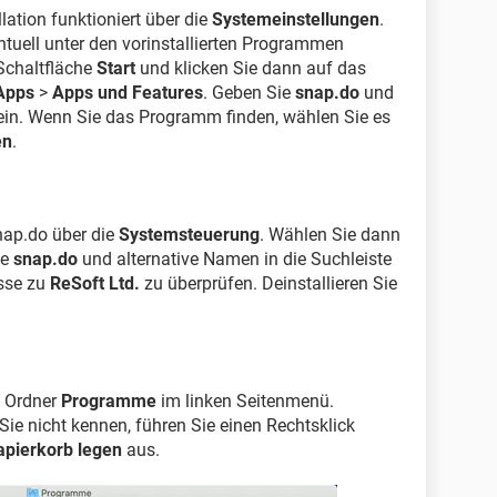
lation funktioniert über die
Systemeinstellungen
.
ntuell unter den vorinstallierten Programmen
 Schaltfläche
Start
und klicken Sie dann auf das
Apps
>
Apps und Features
. Geben Sie
snap.do
und
 ein. Wenn Sie das Programm finden, wählen Sie es
en
.
nap.do über die
Systemsteuerung
. Wählen Sie dann
ie
snap.do
und alternative Namen in die Suchleiste
isse zu
ReSoft Ltd.
zu überprüfen. Deinstallieren Sie
 Ordner
Programme
im linken Seitenmenü.
e nicht kennen, führen Sie einen Rechtsklick
apierkorb legen
aus.