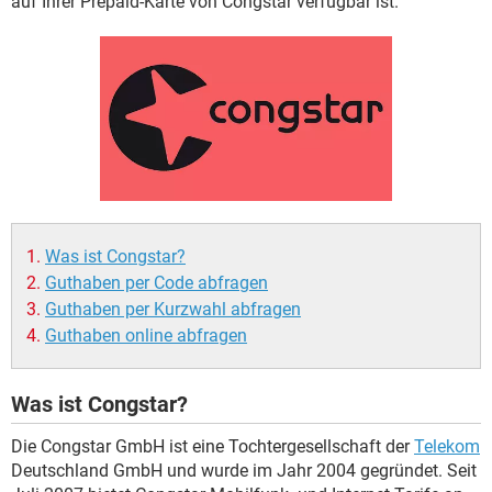
auf Ihrer Prepaid-Karte von Congstar verfügbar ist.
FACEBOOK
HARDWARE
Was ist Congstar?
Guthaben per Code abfragen
Guthaben per Kurzwahl abfragen
Guthaben online abfragen
Was ist Congstar?
Die Congstar GmbH ist eine Tochtergesellschaft der
Telekom
Deutschland GmbH und wurde im Jahr 2004 gegründet. Seit