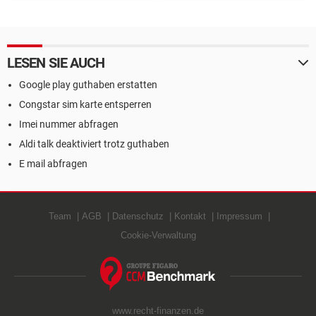
freischalten
wiederherstellen
LESEN SIE AUCH
Google play guthaben erstatten
Congstar sim karte entsperren
Imei nummer abfragen
Aldi talk deaktiviert trotz guthaben
E mail abfragen
Team
AGB
Datenschutz
Kontakt
Impressum
Cookie-Verwaltung
www.recht-finanzen.de