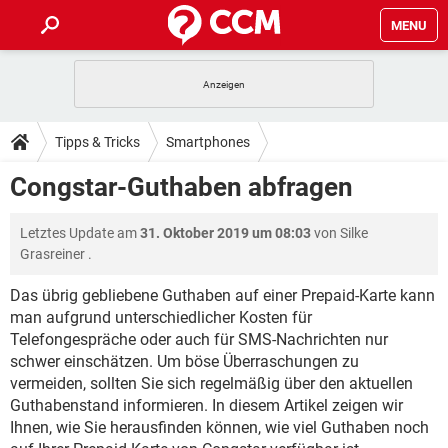
MENU
HOME
SPIELE
STREAMING
TIPPS & TRICKS
Tipps & Tricks
Smartphones
ANDROID
IOS
SPIELE
STREAMING
DOWNLOADS
Congstar-Guthaben abfragen
WINDOWS 10
INSTAGRAM
ANDROID
IOS
WHATSAPP
SPIELE
TIKTOK
STREAMING
FORUM
Letztes Update am
31. Oktober 2019 um 08:03
von
Silke
WINDOWS 10
INSTAGRAM
FACEBOOK
ANDROID
HARDWARE
IOS
Grasreiner
.
WHATSAPP
SPIELE
TIKTOK
STREAMING
LEXIKON
WINDOWS 10
INSTAGRAM
Das übrig gebliebene Guthaben auf einer Prepaid-Karte kann
FACEBOOK
ANDROID
HARDWARE
IOS
man aufgrund unterschiedlicher Kosten für
WHATSAPP
SPIELE
TIKTOK
STREAMING
WINDOWS 10
INSTAGRAM
Telefongespräche oder auch für SMS-Nachrichten nur
FACEBOOK
ANDROID
HARDWARE
IOS
schwer einschätzen. Um böse Überraschungen zu
WHATSAPP
TIKTOK
vermeiden, sollten Sie sich regelmäßig über den aktuellen
WINDOWS 10
INSTAGRAM
Guthabenstand informieren. In diesem Artikel zeigen wir
FACEBOOK
HARDWARE
WHATSAPP
TIKTOK
Ihnen, wie Sie herausfinden können, wie viel Guthaben noch