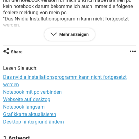
nur die notebook version für mich und ich habe halt nen pc
FACEBOOK
HARDWARE
kein notebook darum bekomme ich auch immer die folgene
fehlere meldung von mein pc
"Das Nvidia Installationsprogramm kann nicht fortgesetzt
werden.
Der Grafiktreiber konnte keine kompatible Grafikhardware
Mehr anzeigen
finden."
Share
bitte um schnelle hilfe
ps: ich kann jede auflösung auf mein pc benutzen
Lesen Sie auch:
ausgerecht eine kann ich nicht 1440x900 weiß einer woran
das liegt weil genau die auflösung brauch ich wegen mein
Das nvidia installationsprogramm kann nicht fortgesetzt
spiel weil des einfach perfeckt ist:D
werden
Notebook mit pc verbinden
Webseite auf desktop
Notebook langsam
Grafikkarte aktualisieren
Desktop hintergrund ändern
1 Antwort