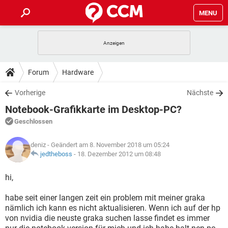
MENU
HOME
SPIELE
STREAMING
TIPPS & TRICKS
Forum
Hardware
ANDROID
IOS
SPIELE
STREAMING
DOWNLOADS
Vorherige
Nächste
WINDOWS 10
INSTAGRAM
ANDROID
IOS
Notebook-Grafikkarte im Desktop-PC?
WHATSAPP
SPIELE
TIKTOK
STREAMING
FORUM
WINDOWS 10
INSTAGRAM
Geschlossen
FACEBOOK
ANDROID
HARDWARE
IOS
WHATSAPP
SPIELE
TIKTOK
STREAMING
LEXIKON
WINDOWS 10
deniz
- Geändert am 8. November 2018 um 05:24
INSTAGRAM
FACEBOOK
ANDROID
HARDWARE
IOS
jedtheboss
-
18. Dezember 2012 um 08:48
WHATSAPP
SPIELE
TIKTOK
STREAMING
WINDOWS 10
INSTAGRAM
hi,
FACEBOOK
ANDROID
HARDWARE
IOS
WHATSAPP
TIKTOK
habe seit einer langen zeit ein problem mit meiner graka
WINDOWS 10
INSTAGRAM
FACEBOOK
HARDWARE
nämlich ich kann es nicht aktualisieren. Wenn ich auf der hp
WHATSAPP
TIKTOK
von nvidia die neuste graka suchen lasse findet es immer