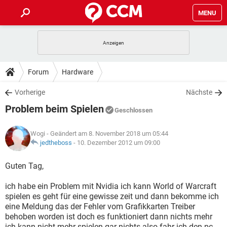
MENU
HOME
SPIELE
STREAMING
TIPPS & TRICKS
Forum
Hardware
ANDROID
IOS
SPIELE
STREAMING
DOWNLOADS
Vorherige
Nächste
WINDOWS 10
INSTAGRAM
ANDROID
IOS
Problem beim Spielen
WHATSAPP
SPIELE
TIKTOK
STREAMING
Geschlossen
FORUM
WINDOWS 10
INSTAGRAM
FACEBOOK
ANDROID
HARDWARE
IOS
Wogi
- Geändert am 8. November 2018 um 05:44
WHATSAPP
SPIELE
TIKTOK
STREAMING
LEXIKON
jedtheboss
-
10. Dezember 2012 um 09:00
WINDOWS 10
INSTAGRAM
FACEBOOK
ANDROID
HARDWARE
IOS
WHATSAPP
SPIELE
TIKTOK
STREAMING
Guten Tag,
WINDOWS 10
INSTAGRAM
FACEBOOK
ANDROID
HARDWARE
IOS
ich habe ein Problem mit Nvidia ich kann World of Warcraft
WHATSAPP
TIKTOK
spielen es geht für eine gewisse zeit und dann bekomme ich
WINDOWS 10
INSTAGRAM
FACEBOOK
HARDWARE
eine Meldung das der Fehler vom Grafikkarten Treiber
WHATSAPP
TIKTOK
behoben worden ist doch es funktioniert dann nichts mehr
ich kann nicht mehr spielen gar nichts also fahr ich den pc