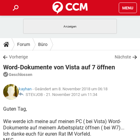
MENU
HOME
SPIELE
STREAMING
TIPPS & TRICKS
Forum
Büro
ANDROID
IOS
SPIELE
STREAMING
DOWNLOADS
Vorherige
Nächste
WINDOWS 10
INSTAGRAM
ANDROID
IOS
Word-Dokumente von Vista auf 7 öffnen
WHATSAPP
SPIELE
TIKTOK
STREAMING
FORUM
WINDOWS 10
INSTAGRAM
Geschlossen
FACEBOOK
ANDROID
HARDWARE
IOS
WHATSAPP
SPIELE
TIKTOK
STREAMING
LEXIKON
WINDOWS 10
kayhan
- Geändert am 8. November 2018 um 06:18
INSTAGRAM
FACEBOOK
ANDROID
HARDWARE
IOS
STEVJOB -
21. November 2012 um 11:34
WHATSAPP
SPIELE
TIKTOK
STREAMING
WINDOWS 10
INSTAGRAM
Guten Tag,
FACEBOOK
ANDROID
HARDWARE
IOS
WHATSAPP
TIKTOK
Wie werde ich meine auf meinen PC ( bei Vista) Word-
WINDOWS 10
INSTAGRAM
FACEBOOK
HARDWARE
Dokumente auf meinem Arbeitsplatz öffnen ( bei W7)...
WHATSAPP
TIKTOK
Ich danke euch für euren Rat IM Vorfeld.