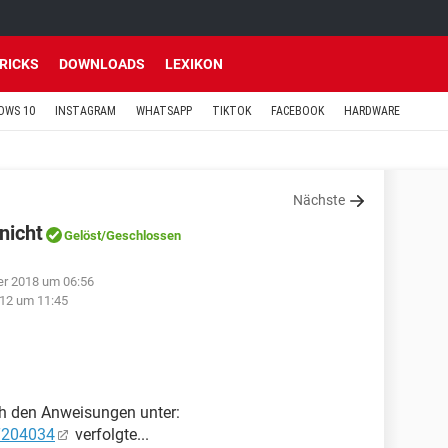
TRICKS
DOWNLOADS
LEXIKON
OWS 10
INSTAGRAM
WHATSAPP
TIKTOK
FACEBOOK
HARDWARE
Nächste
nicht
Gelöst
/Geschlossen
er 2018 um 06:56
12 um 11:45
ich den Anweisungen unter:
HT204034
verfolgte...