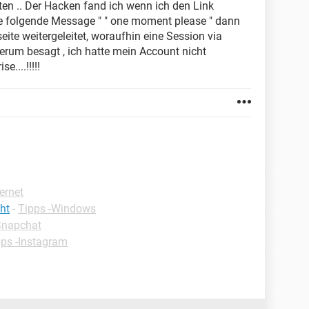
ten .. Der Hacken fand ich wenn ich den Link
die folgende Message " " one moment please " dann
eite weitergeleitet, woraufhin eine Session via
derum besagt , ich hatte mein Account nicht
e....!!!!!
ternet
ht
-
Tipps -Windows
Snapchat
pps -Instagram