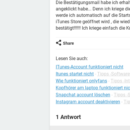
Die Bestätigungsmail habe ich erhal
angeklickt habe... Denn ich kriege 
werde ich automatisch auf die Starts
iTunes Store geöffnet wird , die wie
bestätigt!!!!!! Ich kriege einfach die Kris
Share
Lesen Sie auch:
ITunes-Account funktioniert nicht
Itunes startet nicht
-
Tipps -Software
Wie funktioniert onlyfans
-
Tipps -In
Kopfhörer am laptop funktioniert nic
Snapchat account löschen
-
Tipps -
Instagram account deaktivieren
-
Ti
1 Antwort