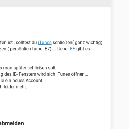
en ist , solltest du
iTunes
schließen( ganz wichtig).
zen ( persönlich habe IE7).... Ueber
FF
gibt es
s man später schließen soll...
 des IE- Fensters wird sich iTunes öffnen...
elle ein neues Account...
 leider nicht.
 abmelden