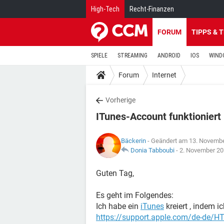
High-Tech
Recht-Finanzen
FORUM
TIPPS & 
SPIELE
STREAMING
ANDROID
IOS
WIND
Forum
Internet
Vorherige
ITunes-Account funktioniert 
Bäckerin
- Geändert am 13. Novemb
Donia Tabboubi
-
2. November 20
Guten Tag,
Es geht im Folgendes:
Ich habe ein
iTunes
kreiert , indem 
https://support.apple.com/de-de/