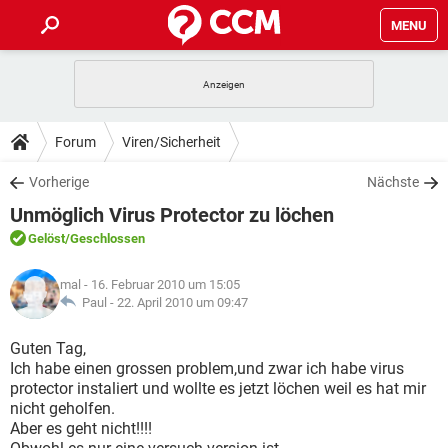
MENU
HOME
SPIELE
STREAMING
TIPPS & TRICKS
Forum
Viren/Sicherheit
ANDROID
IOS
SPIELE
STREAMING
DOWNLOADS
Vorherige
Nächste
WINDOWS 10
INSTAGRAM
ANDROID
IOS
Unmöglich Virus Protector zu löchen
WHATSAPP
SPIELE
TIKTOK
STREAMING
FORUM
WINDOWS 10
INSTAGRAM
Gelöst
/Geschlossen
FACEBOOK
ANDROID
HARDWARE
IOS
WHATSAPP
SPIELE
TIKTOK
STREAMING
LEXIKON
WINDOWS 10
mal
- 16. Februar 2010 um 15:05
INSTAGRAM
FACEBOOK
ANDROID
HARDWARE
IOS
Paul -
22. April 2010 um 09:47
WHATSAPP
SPIELE
TIKTOK
STREAMING
WINDOWS 10
INSTAGRAM
Guten Tag,
FACEBOOK
ANDROID
HARDWARE
IOS
Ich habe einen grossen problem,und zwar ich habe virus
WHATSAPP
TIKTOK
protector instaliert und wollte es jetzt löchen weil es hat mir
WINDOWS 10
INSTAGRAM
FACEBOOK
HARDWARE
nicht geholfen.
WHATSAPP
TIKTOK
Aber es geht nicht!!!!