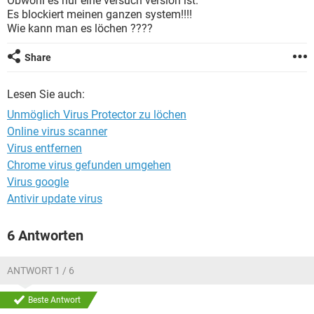
Obwohl es nur eine versuch version ist.
FACEBOOK
HARDWARE
Es blockiert meinen ganzen system!!!!
Wie kann man es löchen ????
Share
Lesen Sie auch:
Unmöglich Virus Protector zu löchen
Online virus scanner
Virus entfernen
Chrome virus gefunden umgehen
Virus google
Antivir update virus
6 Antworten
ANTWORT 1 / 6
Beste Antwort