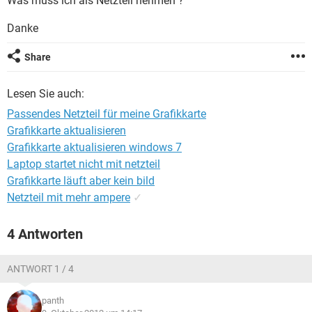
Was muss ich als Netzteil nehmen ?
FACEBOOK
HARDWARE
Danke
Share
Lesen Sie auch:
Passendes Netzteil für meine Grafikkarte
Grafikkarte aktualisieren
Grafikkarte aktualisieren windows 7
Laptop startet nicht mit netzteil
Grafikkarte läuft aber kein bild
Netzteil mit mehr ampere
✓
4 Antworten
ANTWORT 1 / 4
panth