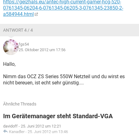
https://geizhals.eu/antec-high-current-gamer-hcg-520-
0761345-06204-6-0761345-06205-3-0761345-23850-2-
a584944.html
ANTWORT 4 / 4
fgs54
25. Oktober 2012 um 17:56
Hallo,
Nimm das OCZ ZS Series 550W Netzteil und du wirst es
nicht bereuen, ist echt sehr günstig....
Ähnliche Threads
Im Gerätemanager steht Standard-VGA
davidoff
-
25. Juni 2012 um 12:21
Kanadler
-
25. Juni 2012 um 13:46