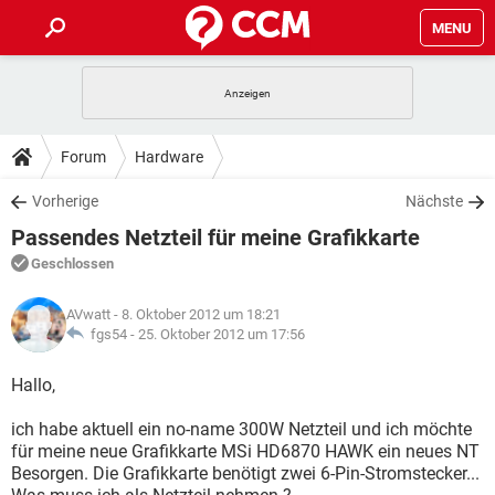
MENU
HOME
SPIELE
STREAMING
TIPPS & TRICKS
Forum
Hardware
ANDROID
IOS
SPIELE
STREAMING
DOWNLOADS
Vorherige
Nächste
WINDOWS 10
INSTAGRAM
ANDROID
IOS
Passendes Netzteil für meine Grafikkarte
WHATSAPP
SPIELE
TIKTOK
STREAMING
FORUM
WINDOWS 10
INSTAGRAM
Geschlossen
FACEBOOK
ANDROID
HARDWARE
IOS
WHATSAPP
SPIELE
TIKTOK
STREAMING
LEXIKON
WINDOWS 10
AVwatt
- 8. Oktober 2012 um 18:21
INSTAGRAM
FACEBOOK
ANDROID
HARDWARE
IOS
fgs54 -
25. Oktober 2012 um 17:56
WHATSAPP
SPIELE
TIKTOK
STREAMING
WINDOWS 10
INSTAGRAM
Hallo,
FACEBOOK
ANDROID
HARDWARE
IOS
WHATSAPP
TIKTOK
ich habe aktuell ein no-name 300W Netzteil und ich möchte
WINDOWS 10
INSTAGRAM
FACEBOOK
HARDWARE
für meine neue Grafikkarte MSi HD6870 HAWK ein neues NT
WHATSAPP
TIKTOK
Besorgen. Die Grafikkarte benötigt zwei 6-Pin-Stromstecker...