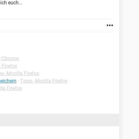
ch euch...
e Chrome
 Firefox
ps -Mozilla Firefox
peichern
-
Tipps -Mozilla Firefox
lla Firefox