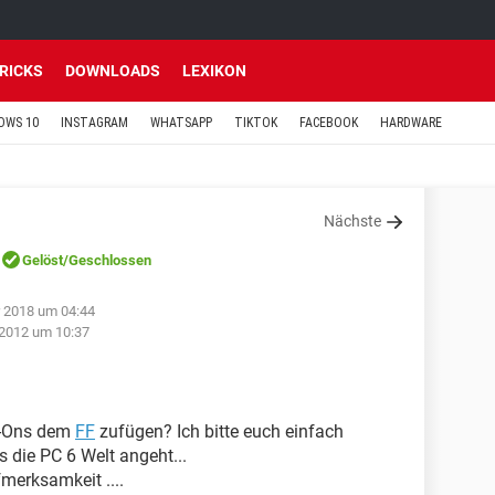
TRICKS
DOWNLOADS
LEXIKON
OWS 10
INSTAGRAM
WHATSAPP
TIKTOK
FACEBOOK
HARDWARE
Nächste
Gelöst
/Geschlossen
 2018 um 04:44
 2012 um 10:37
d-Ons dem
FF
zufügen? Ich bitte euch einfach
s die PC 6 Welt angeht...
merksamkeit ....