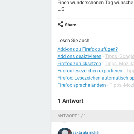
Einen wunderschönen Tag wünsche i
L.G
Share
Lesen Sie auch:
Add-ons zu Firefox zufügen?
Add ons deaktivieren
-
Tipps -Googl
Firefox zurücksetzen
-
Tipps -Mozilla
Firefox lesezeichen exportieren
-
Tip
Firefox: Lesezeichen automatisch s
Firefox sprache ändern
-
Tipps -Mozi
1 Antwort
ANTWORT 1 / 1
sakta ala mokik