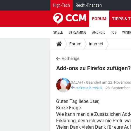
High-Tech
Recht-Finanzen
FORUM
TIPPS & 
SPIELE
STREAMING
ANDROID
IOS
WIND
Forum
Internet
Vorherige
Add-ons zu Firefox zufügen?
SALAFI
- Geändert am 22. November
sakta ala mokik
-
28. September
Guten Tag liebe User,
Kurze Frage.
Wie kann man die Zusätzlichen Ad
Erklärung, denn ich war nie Profi. wa
Vielen Dank vielen Dank für eure Auf