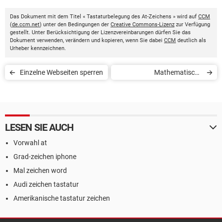
Das Dokument mit dem Titel « Tastaturbelegung des At-Zeichens » wird auf
CCM
(
de.ccm.net
) unter den Bedingungen der
Creative Commons-Lizenz
zur Verfügung
gestellt. Unter Berücksichtigung der Lizenzvereinbarungen dürfen Sie das
Dokument verwenden, verändern und kopieren, wenn Sie dabei
CCM
deutlich als
Urheber kennzeichnen.
Einzelne Webseiten sperren
Mathematische
Gleichungen online gratis
lösen
LESEN SIE AUCH
Vorwahl at
Grad-zeichen iphone
Mal zeichen word
Audi zeichen tastatur
Amerikanische tastatur zeichen