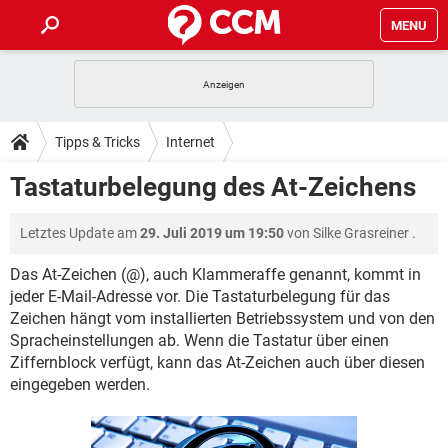
MENU
HOME
SPIELE
STREAMING
TIPPS & TRICKS
Tipps & Tricks
Internet
ANDROID
IOS
SPIELE
STREAMING
DOWNLOADS
Tastaturbelegung des At-Zeichens
WINDOWS 10
INSTAGRAM
ANDROID
IOS
WHATSAPP
SPIELE
TIKTOK
STREAMING
FORUM
Letztes Update am
29. Juli 2019 um 19:50
von
Silke Grasreiner
.
WINDOWS 10
INSTAGRAM
FACEBOOK
ANDROID
HARDWARE
IOS
WHATSAPP
SPIELE
TIKTOK
STREAMING
Das At-Zeichen (@), auch Klammeraffe genannt, kommt in
LEXIKON
WINDOWS 10
INSTAGRAM
jeder E-Mail-Adresse vor. Die Tastaturbelegung für das
FACEBOOK
ANDROID
HARDWARE
IOS
Zeichen hängt vom installierten Betriebssystem und von den
WHATSAPP
SPIELE
TIKTOK
STREAMING
WINDOWS 10
INSTAGRAM
Spracheinstellungen ab. Wenn die Tastatur über einen
FACEBOOK
ANDROID
HARDWARE
IOS
Ziffernblock verfügt, kann das At-Zeichen auch über diesen
WHATSAPP
TIKTOK
eingegeben werden.
WINDOWS 10
INSTAGRAM
FACEBOOK
HARDWARE
WHATSAPP
TIKTOK