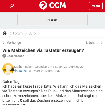
MENU
HOME
SPIELE
STREAMING
TIPPS & TRICKS
Forum
Büro
ANDROID
IOS
SPIELE
STREAMING
DOWNLOADS
Vorherige
Nächste
WINDOWS 10
INSTAGRAM
ANDROID
IOS
Wie Malzeichen via Tastatur erzeugen?
WHATSAPP
SPIELE
TIKTOK
STREAMING
FORUM
WINDOWS 10
INSTAGRAM
Geschlossen
FACEBOOK
ANDROID
HARDWARE
IOS
WHATSAPP
SPIELE
TIKTOK
STREAMING
LEXIKON
WINDOWS 10
Mathematiker
- Geändert am 13. April 2019 um 00:20
INSTAGRAM
FACEBOOK
ANDROID
HARDWARE
IOS
Taube
-
30. März 2012 um 10:32
WHATSAPP
SPIELE
TIKTOK
STREAMING
WINDOWS 10
INSTAGRAM
Guten Tag,
FACEBOOK
ANDROID
HARDWARE
IOS
ich habe ein kurze Frage, bitte: Wie kann ich das Malzeichen
WHATSAPP
TIKTOK
via Tastatur erzeugen? Das Plus- und das Minuszeichen sind
WINDOWS 10
INSTAGRAM
FACEBOOK
HARDWARE
schon zu verzeichnen, aber kein Malzeichen. Und sagt mir
WHATSAPP
TIKTOK
bitte nicht
X
soll das Zeichen ersetzen, denn ich bin