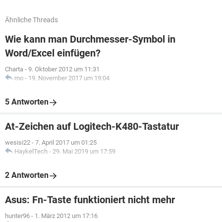
Ähnliche Threads
Wie kann man Durchmesser-Symbol in
Word/Excel einfügen?
Charta
-
9. Oktober 2012 um 11:31
mo
-
19. November 2017 um 19:04
5 Antworten
At-Zeichen auf Logitech-K480-Tastatur
wesisi22
-
7. April 2017 um 01:25
HaykelTech
-
29. Mai 2019 um 17:59
2 Antworten
Asus: Fn-Taste funktioniert nicht mehr
hunter96
-
1. März 2012 um 17:16