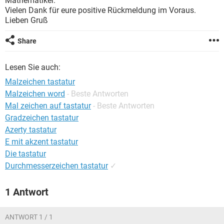
Mathematiker.
FACEBOOK
HARDWARE
Vielen Dank für eure positive Rückmeldung im Voraus.
Lieben Gruß
Share
Lesen Sie auch:
Malzeichen tastatur
Malzeichen word
- Beste Antworten
Mal zeichen auf tastatur
- Beste Antworten
Gradzeichen tastatur
Azerty tastatur
E mit akzent tastatur
Die tastatur
Durchmesserzeichen tastatur
✓
1 Antwort
ANTWORT 1 / 1