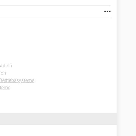
ation
ion
Betriebssysteme
steme