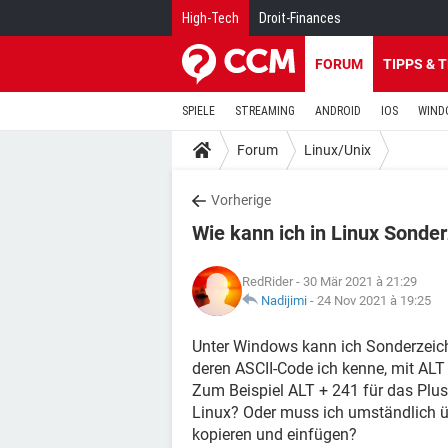
High-Tech
Droit-Finances
FORUM
TIPPS & 
SPIELE
STREAMING
ANDROID
IOS
WIND
Forum
Linux/Unix
Vorherige
Wie kann ich in Linux Sonde
RedRider
- 30 Mär 2021 à 21:29
Nadijimi
-
24 Nov 2021 à 19:25
Unter Windows kann ich Sonderzeiche
deren ASCII-Code ich kenne, mit ALT
Zum Beispiel ALT + 241 für das Plu
Linux? Oder muss ich umständlich ü
kopieren und einfügen?