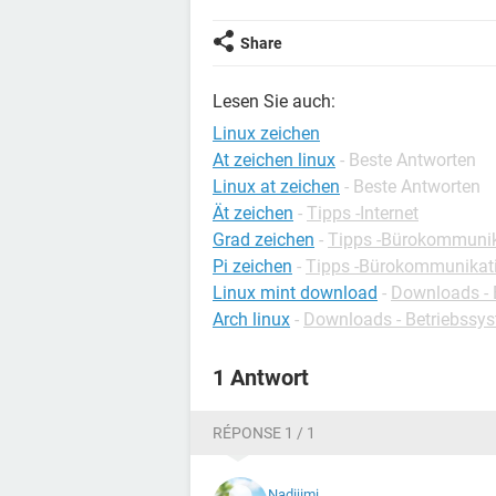
Share
Lesen Sie auch:
Linux zeichen
At zeichen linux
- Beste Antworten
Linux at zeichen
- Beste Antworten
Ät zeichen
-
Tipps -Internet
Grad zeichen
-
Tipps -Bürokommunik
Pi zeichen
-
Tipps -Bürokommunikat
Linux mint download
-
Downloads - 
Arch linux
-
Downloads - Betriebssy
1 Antwort
RÉPONSE 1 / 1
Nadijimi