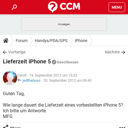
MENU
HOME
SPIELE
STREAMING
TIPPS & TRICKS
Forum
Handys/PDA/GPS
iPhone
ANDROID
IOS
SPIELE
STREAMING
DOWNLOADS
Vorherige
Nächste
WINDOWS 10
INSTAGRAM
ANDROID
IOS
Lieferzeit iPhone 5
WHATSAPP
SPIELE
TIKTOK
STREAMING
Geschlossen
FORUM
WINDOWS 10
INSTAGRAM
FACEBOOK
ANDROID
HARDWARE
IOS
Caroll
- 19. September 2012 um 15:23
WHATSAPP
SPIELE
TIKTOK
STREAMING
LEXIKON
jedtheboss
-
20. September 2012 um 09:43
WINDOWS 10
INSTAGRAM
FACEBOOK
ANDROID
HARDWARE
IOS
WHATSAPP
SPIELE
TIKTOK
STREAMING
Guten Tag,
WINDOWS 10
INSTAGRAM
FACEBOOK
ANDROID
HARDWARE
IOS
Wie lange dauert die Lieferzeit eines vorbestellten iPhone 5?
WHATSAPP
TIKTOK
Ich bitte um Antworte.
WINDOWS 10
INSTAGRAM
FACEBOOK
HARDWARE
MFG
WHATSAPP
TIKTOK