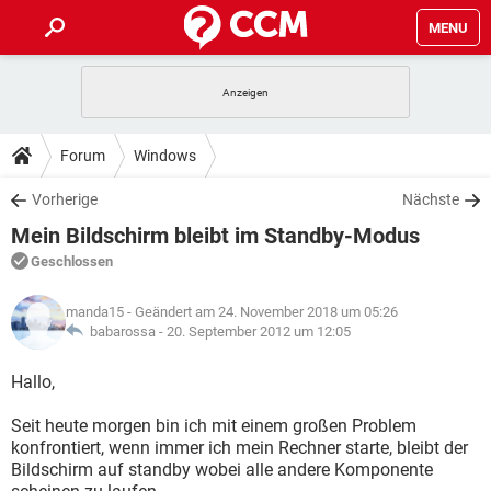
MENU
HOME
SPIELE
STREAMING
TIPPS & TRICKS
Forum
Windows
ANDROID
IOS
SPIELE
STREAMING
DOWNLOADS
Vorherige
Nächste
WINDOWS 10
INSTAGRAM
ANDROID
IOS
Mein Bildschirm bleibt im Standby-Modus
WHATSAPP
SPIELE
TIKTOK
STREAMING
FORUM
WINDOWS 10
INSTAGRAM
Geschlossen
FACEBOOK
ANDROID
HARDWARE
IOS
WHATSAPP
SPIELE
TIKTOK
STREAMING
LEXIKON
WINDOWS 10
manda15
- Geändert am 24. November 2018 um 05:26
INSTAGRAM
FACEBOOK
ANDROID
HARDWARE
IOS
babarossa -
20. September 2012 um 12:05
WHATSAPP
SPIELE
TIKTOK
STREAMING
WINDOWS 10
INSTAGRAM
Hallo,
FACEBOOK
ANDROID
HARDWARE
IOS
WHATSAPP
TIKTOK
Seit heute morgen bin ich mit einem großen Problem
WINDOWS 10
INSTAGRAM
FACEBOOK
HARDWARE
konfrontiert, wenn immer ich mein Rechner starte, bleibt der
WHATSAPP
TIKTOK
Bildschirm auf standby wobei alle andere Komponente