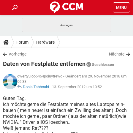
MENU
HOME
SPIELE
STREAMING
TIPPS & TRICKS
Forum
Hardware
ANDROID
IOS
SPIELE
STREAMING
DOWNLOADS
Vorherige
Nächste
WINDOWS 10
INSTAGRAM
ANDROID
IOS
Daten von Festplatte entfernen
WHATSAPP
SPIELE
TIKTOK
STREAMING
Geschlossen
FORUM
WINDOWS 10
INSTAGRAM
FACEBOOK
ANDROID
HARDWARE
IOS
qwertyuiop6464poiuytrewq
- Geändert am 29. November 2018 um
WHATSAPP
SPIELE
TIKTOK
STREAMING
06:33
LEXIKON
WINDOWS 10
INSTAGRAM
Donia Tabboubi
-
13. September 2012 um 10:52
FACEBOOK
ANDROID
HARDWARE
IOS
WHATSAPP
SPIELE
TIKTOK
STREAMING
Guten Tag,
WINDOWS 10
INSTAGRAM
ich möchte gerne die Festplatte meines altes Laptops rein-
FACEBOOK
ANDROID
HARDWARE
IOS
bauen ( mein neuer ist einfach ein Zwilling des alten) .Doch
WHATSAPP
TIKTOK
WINDOWS 10
INSTAGRAM
möchte ich gerne , paar Ordner ( aus der alten natürlich)wie
FACEBOOK
HARDWARE
NVIDIA, " Driver_allOS loeschen...
WHATSAPP
TIKTOK
Weiß jemand Rat????