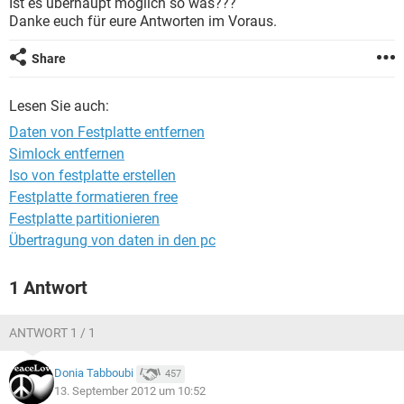
Ist es überhaupt möglich so was???
FACEBOOK
HARDWARE
Danke euch für eure Antworten im Voraus.
Share
Lesen Sie auch:
Daten von Festplatte entfernen
Simlock entfernen
Iso von festplatte erstellen
Festplatte formatieren free
Festplatte partitionieren
Übertragung von daten in den pc
1 Antwort
ANTWORT 1 / 1
Donia Tabboubi
457
13. September 2012 um 10:52