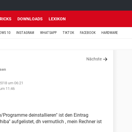
TRICKS
DOWNLOADS
LEXIKON
OWS 10
INSTAGRAM
WHATSAPP
TIKTOK
FACEBOOK
HARDWARE
Nächste
sen
2018 um 06:21
 um 11:46
rogramme deinstallieren" ist den Eintrag
iba" aufgelistet, dh vermutlich , mein Rechner ist