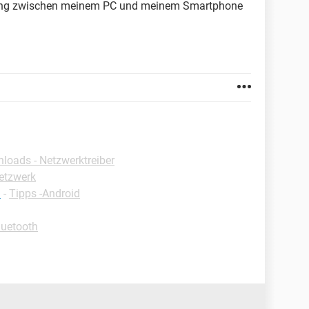
ndung zwischen meinem PC und meinem Smartphone
loads - Netzwerktreiber
etzwerk
n
-
Tipps -Android
luetooth