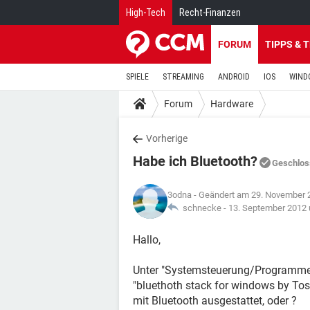
High-Tech
Recht-Finanzen
FORUM
TIPPS & 
SPIELE
STREAMING
ANDROID
IOS
WIND
Forum
Hardware
Vorherige
Habe ich Bluetooth?
Geschlos
3odna
- Geändert am 29. November 
schnecke -
13. September 2012
Hallo,
Unter "Systemsteuerung/Programme/P
"bluethoth stack for windows by Tosh
mit Bluetooth ausgestattet, oder ?