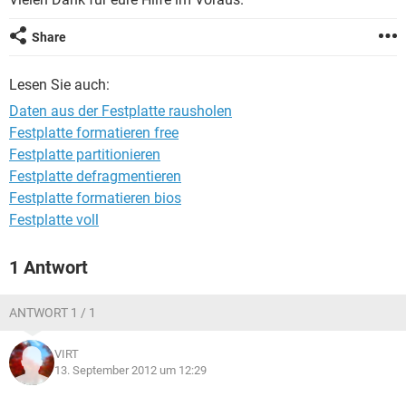
FACEBOOK
HARDWARE
Share
Lesen Sie auch:
Daten aus der Festplatte rausholen
Festplatte formatieren free
Festplatte partitionieren
Festplatte defragmentieren
Festplatte formatieren bios
Festplatte voll
1 Antwort
ANTWORT 1 / 1
VIRT
13. September 2012 um 12:29