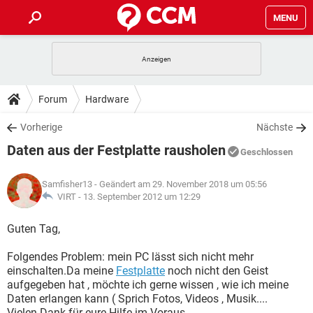
MENU
HOME
SPIELE
STREAMING
TIPPS & TRICKS
Forum
Hardware
ANDROID
IOS
SPIELE
STREAMING
DOWNLOADS
Vorherige
Nächste
WINDOWS 10
INSTAGRAM
ANDROID
IOS
Daten aus der Festplatte rausholen
WHATSAPP
SPIELE
TIKTOK
STREAMING
Geschlossen
FORUM
WINDOWS 10
INSTAGRAM
FACEBOOK
ANDROID
HARDWARE
IOS
Samfisher13
- Geändert am 29. November 2018 um 05:56
WHATSAPP
SPIELE
TIKTOK
STREAMING
LEXIKON
VIRT -
13. September 2012 um 12:29
WINDOWS 10
INSTAGRAM
FACEBOOK
ANDROID
HARDWARE
IOS
WHATSAPP
SPIELE
TIKTOK
STREAMING
Guten Tag,
WINDOWS 10
INSTAGRAM
FACEBOOK
ANDROID
HARDWARE
IOS
Folgendes Problem: mein PC lässt sich nicht mehr
WHATSAPP
TIKTOK
einschalten.Da meine
Festplatte
noch nicht den Geist
WINDOWS 10
INSTAGRAM
FACEBOOK
HARDWARE
aufgegeben hat , möchte ich gerne wissen , wie ich meine
WHATSAPP
TIKTOK
Daten erlangen kann ( Sprich Fotos, Videos , Musik....
Vielen Dank für eure Hilfe im Voraus.